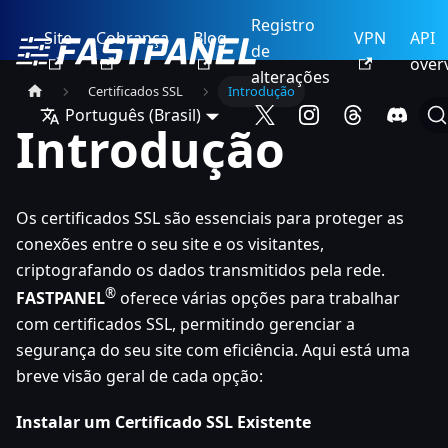
Registro
Site
Cobrança
Blog
VPN
API
de
over
alterações
Certificados SSL
Introdução
Português (Brasil)
Introdução
Os certificados SSL são essenciais para proteger as
conexões entre o seu site e os visitantes,
criptografando os dados transmitidos pela rede.
®
FASTPANEL
oferece várias opções para trabalhar
com certificados SSL, permitindo gerenciar a
segurança do seu site com eficiência. Aqui está uma
breve visão geral de cada opção:
Instalar um Certificado SSL Existente