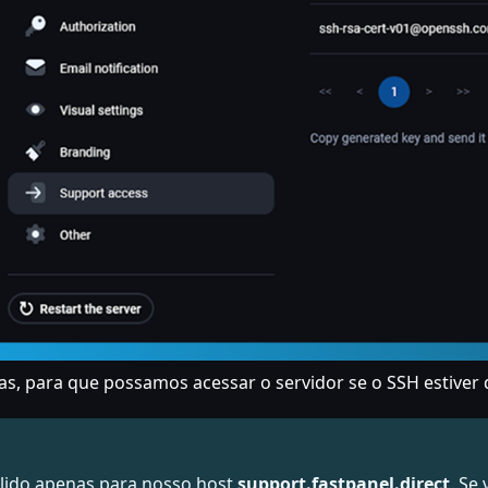
tas, para que possamos acessar o servidor se o SSH estiver 
válido apenas para nosso host
support.fastpanel.direct
. Se