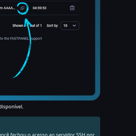
disponível.
 você fechou o acesso ao servidor SSH por