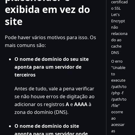
certificad
exibida em vez do
o SSL
Let's
site
Encrypt
não
relaciona
Pode haver vários motivos para isso. Os
do ao
mais comuns são:
cache
DNS
O nome de domínio do seu site
O erro
aponta para um servidor de
"Unable
to
terceiros
execute
/path/to
Antes de tudo, vale a pena verificar
/php -f
se não houve erros de digitação ao
/path/to
adicionar os registros
A
e
AAAA
à
/file"
zona do domínio (DNS).
ocorre
ao
acessar
O nome de domínio do site
as
aponta para um servidor onde