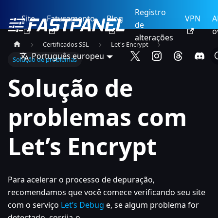
Registro
Site
Faturamento
Blog
VPN
A
de
o
alterações
Certificados SSL
Let's Encrypt
Português europeu
Solução de problemas
Solução de
problemas com
Let’s Encrypt
Para acelerar o processo de depuração,
recomendamos que você comece verificando seu site
com o serviço
Let’s Debug
e, se algum problema for
detectado, corrija-o.