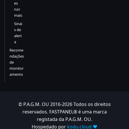
es
nor
mais
Sinai
s de
alert
a
Recome
ndações
de
monitor
amento
© P.A.G.M. OU 2016-2026 Todos os direitos
reservados. FASTPANEL® é uma marca
registada da P.A.G.M. OU.
Hospedado por
kodu.cloud ❤️