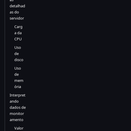
detalhad
as do
servidor
Carg
a da
CPU
Uso
de
disco
Uso
de
mem
ória
Interpret
ando
dados de
monitor
amento
Valor