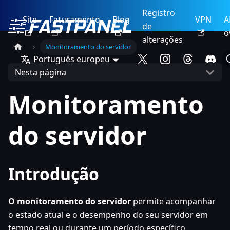
Registro
Site
Faturamento
Blog
VPN
A
de
o
alterações
Monitoramento do servidor
Português europeu
Nesta página
Monitoramento
do servidor
Introdução
O monitoramento do servidor
permite acompanhar
o estado atual e o desempenho do seu servidor em
tempo real ou durante um período específico.