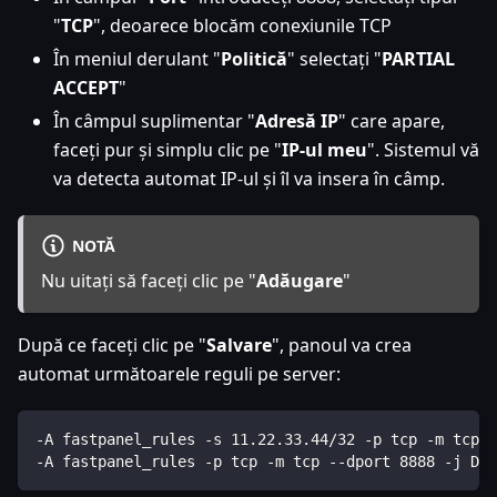
"
TCP
", deoarece blocăm conexiunile TCP
În meniul derulant "
Politică
" selectați "
PARTIAL
ACCEPT
"
În câmpul suplimentar "
Adresă IP
" care apare,
faceți pur și simplu clic pe "
IP-ul meu
". Sistemul vă
va detecta automat IP-ul și îl va insera în câmp.
NOTĂ
Nu uitați să faceți clic pe "
Adăugare
"
După ce faceți clic pe "
Salvare
", panoul va crea
automat următoarele reguli pe server:
-A fastpanel_rules -s 11.22.33.44/32 -p tcp -m tcp -
-A fastpanel_rules -p tcp -m tcp --dport 8888 -j DRO