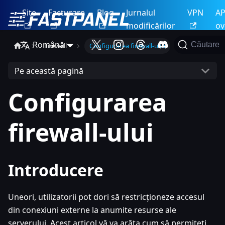
Site
Facturare
Blog
Jurnalul
VPN
AP
modificărilor
ov
Română
Căutare
Firewall
Configurarea firewall-ului
Pe această pagină
Configurarea
firewall-ului
Introducere
Uneori, utilizatorii pot dori să restricționeze accesul
din conexiuni externe la anumite resurse ale
serverului. Acest articol vă va arăta cum să permiteți