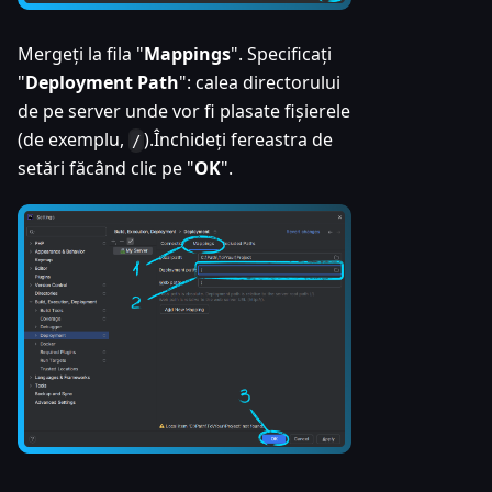
Mergeți la fila "
Mappings
". Specificați
"
Deployment Path
": calea directorului
de pe server unde vor fi plasate fișierele
(de exemplu,
).Închideți fereastra de
/
setări făcând clic pe "
OK
".