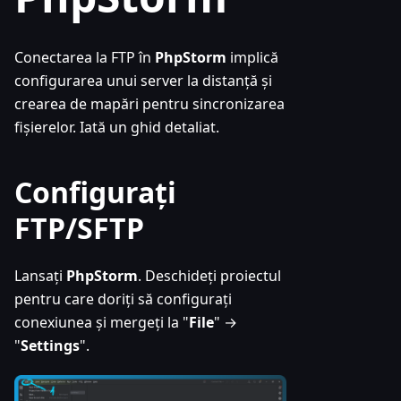
Conectarea la FTP în
PhpStorm
implică
configurarea unui server la distanță și
crearea de mapări pentru sincronizarea
fișierelor. Iată un ghid detaliat.
Configurați
FTP/SFTP
Lansați
PhpStorm
. Deschideți proiectul
pentru care doriți să configurați
conexiunea și mergeți la "
File
" →
"
Settings
".