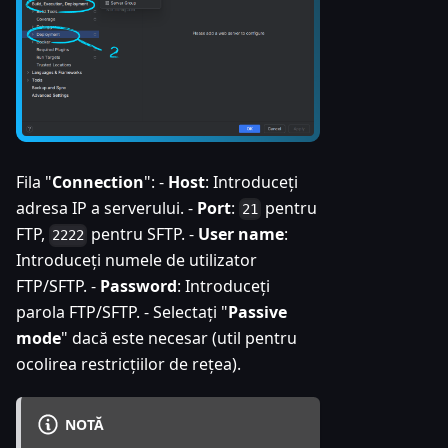
Fila "
Connection
": -
Host
: Introduceți
adresa IP a serverului. -
Port
:
pentru
21
FTP,
pentru SFTP. -
User name
:
2222
Introduceți numele de utilizator
FTP/SFTP. -
Password
: Introduceți
parola FTP/SFTP. - Selectați "
Passive
mode
" dacă este necesar (util pentru
ocolirea restricțiilor de rețea).
NOTĂ