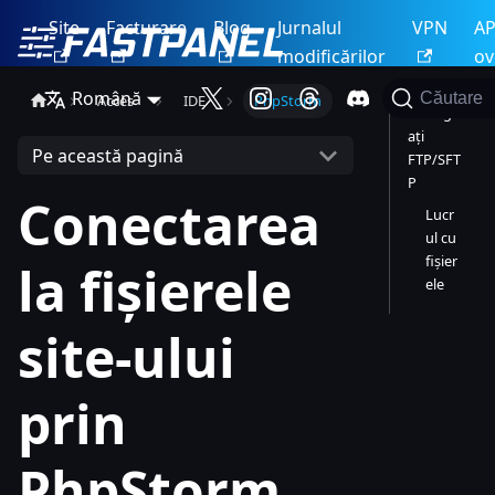
Site
Facturare
Blog
Jurnalul
VPN
AP
modificărilor
ov
Română
Căutare
Acces
IDE
PhpStorm
Configur
ați
Pe această pagină
FTP/SFT
P
Conectarea
Lucr
ul cu
fișier
la fișierele
ele
site-ului
prin
PhpStorm