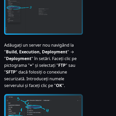
Adăugați un server nou navigând la
"
Build, Execution, Deployment
" →
"
Deployment
" în setări. Faceți clic pe
pictograma "
+
" și selectați "
FTP
" sau
"
SFTP
" dacă folosiți o conexiune
securizată. Introduceți numele
serverului și faceți clic pe "
OK
".