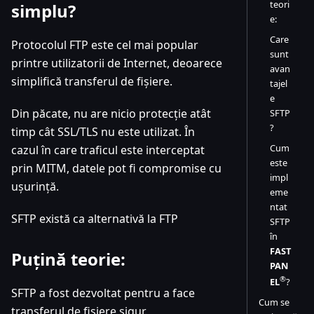
teori
simplu?
e:
Care
Protocolul FTP este cel mai popular
sunt
printre utilizatorii de Internet, deoarece
avan
simplifică transferul de fișiere.
tajel
e
Din păcate, nu are nicio protecție atât
SFTP
?
timp cât SSL/TLS nu este utilizat. În
Cum
cazul în care traficul este interceptat
este
prin MITM, datele pot fi compromise cu
impl
ușurință.
eme
ntat
SFTP există ca alternativă la FTP
SFTP
în
FAST
Puțină teorie:
PAN
®
EL
?
SFTP a fost dezvoltat pentru a face
Cum se
transferul de fișiere sigur.