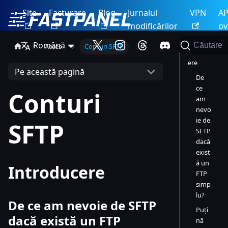
Site
Facturare
Blog
Jurnalul
VPN
AP
modificărilor
ov
Română
Căutare
Acces
Conturi SFTP
Introduc
ere
Pe această pagină
De
ce
Conturi
am
nevo
ie de
SFTP
SFTP
dacă
exist
ă un
Introducere
FTP
simp
lu?
De ce am nevoie de SFTP
Puți
dacă există un FTP
nă