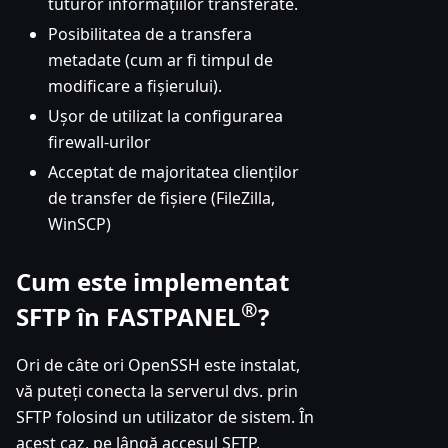
tuturor informațiilor transferate.
Posibilitatea de a transfera
metadate (cum ar fi timpul de
modificare a fișierului).
Ușor de utilizat la configurarea
firewall-urilor
Acceptat de majoritatea clienților
de transfer de fișiere (FileZilla,
WinSCP)
Cum este implementat
®
SFTP în
FASTPANEL
?
Ori de câte ori OpenSSH este instalat,
vă puteți conecta la serverul dvs. prin
SFTP folosind un utilizator de sistem. În
acest caz, pe lângă accesul SFTP,