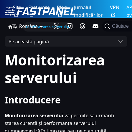
Site
Facturare
Blog
Jurnalul
VPN
AP
modificărilor
ov
Română
Căutare
Monitorizarea serverului
Pe această pagină
Monitorizarea
serverului
Introducere
Monitorizarea serverului
vă permite să urmăriți
starea curentă și performanța serverului
dumneavoastră în timp real sau pe o anumită