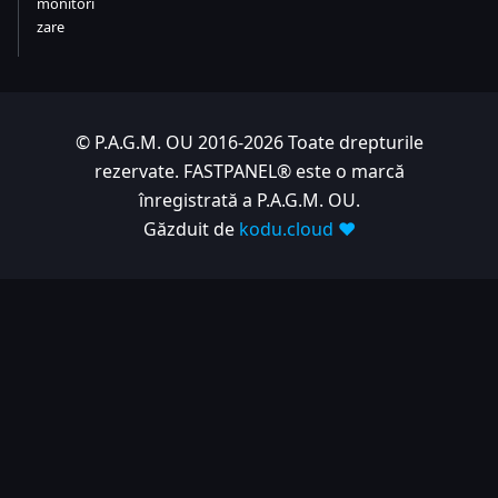
monitori
zare
© P.A.G.M. OU 2016-2026 Toate drepturile
rezervate. FASTPANEL® este o marcă
înregistrată a P.A.G.M. OU.
Găzduit de
kodu.cloud ❤️