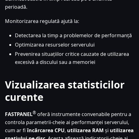
perioadă.
Monitorizarea regulată ajută la:
Detectarea la timp a problemelor de performanță
Optimizarea resurselor serverului
Prevenirea situațiilor critice cauzate de utilizarea
excesivă a discului sau a memoriei
Vizualizarea statisticilor
curente
®
FASTPANEL
oferă instrumente convenabile pentru a
controla parametrii-cheie ai performanței serverului,
cum ar fi
încărcarea CPU
,
utilizarea RAM
și
utilizarea
spațiului pe disc
. Acesta afișează indicatorii-cheie ai