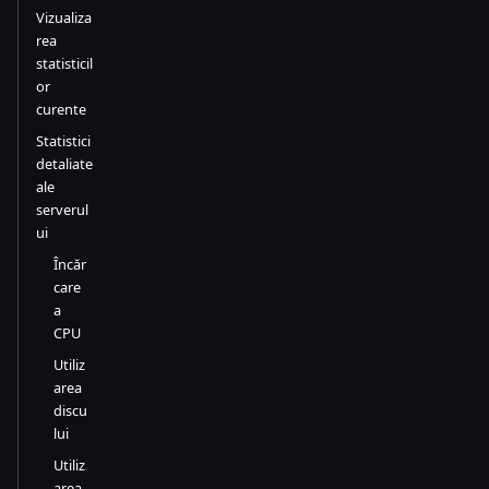
Vizualiza
rea
statisticil
or
curente
Statistici
detaliate
ale
serverul
ui
Încăr
care
a
CPU
Utiliz
area
discu
lui
Utiliz
area