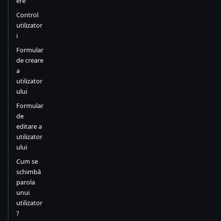
ere
Control
utilizator
i
Formular
de creare
a
utilizator
ului
Formular
de
editare a
utilizator
ului
Cum se
schimbă
parola
unui
utilizator
?