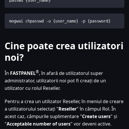
passwd {user_name}
mogwai chpasswd -u {user_name} -p {password}
Cine poate crea utilizatori
noi?
®
În
FASTPANEL
, în afară de utilizatorul super
administrator, utilizatorii noi pot fi creați de un
utilizator cu rolul Reseller.
Pentru a crea un utilizator Reseller, în meniul de creare
a utilizatorului selectați "
Reseller
" în câmpul Rol. În
acest caz, câmpurile suplimentare "
Create users
" și
"
Acceptable number of users
" vor deveni active.