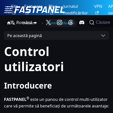
Site
Facturare
Blog
Jurnalul
VPN
AP
modificărilor
ov
Română
Căutare
Utilizatori
Control utilizatori
Pe această pagină
Control
utilizatori
Introducere
®
FASTPANEL
este un panou de control multi-utilizator
care vă permite să beneficiați de următoarele avantaje: