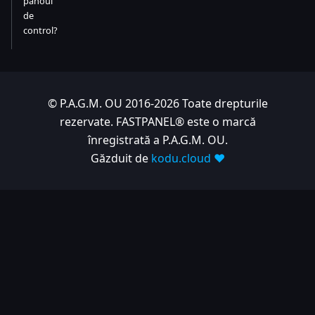
panoul
de
control?
© P.A.G.M. OU 2016-2026 Toate drepturile
rezervate. FASTPANEL® este o marcă
înregistrată a P.A.G.M. OU.
Găzduit de
kodu.cloud ❤️