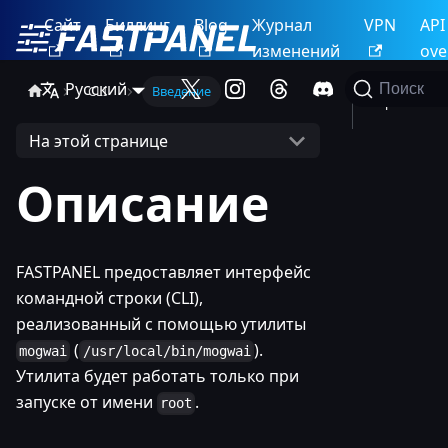
Сайт
Биллинг
Blog
Журнал
VPN
API
изменений
ove
Русский
Поиск
CLI
Введение
Справка
На этой странице
Описание
FASTPANEL предоставляет интерфейс
командной строки (CLI),
реализованный с помощью утилиты
(
).
mogwai
/usr/local/bin/mogwai
Утилита будет работать только при
запуске от имени
.
root