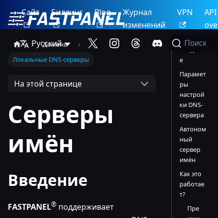
Сайт
Биллинг
Blog
Журнал
VPN
API
изменений
ove
Русский
Поиск
Домены
Введени
Локальные DNS-серверы
е
Парамет
На этой странице
ры
настрой
Серверы
ки DNS-
сервера
Автоном
имён
ный
сервер
имён
Как это
Введение
работае
т?
®
FASTPANEL
поддерживает
Пре