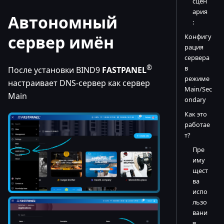
сцен
ария
Автономный
:
сервер имён
Конфигу
рация
сервера
®
в
После установки BIND9
FASTPANEL
режиме
настраивает DNS-сервер как сервер
Main/Sec
Main
ondary
Как это
работае
т?
Пре
иму
щест
ва
испо
льзо
вани
я