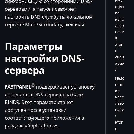
иму
синхронизацию со сторонними DNS-
щест
серверами, а также позволяет
ва
настроить DNS-службу на локальном
испо
сервере Main/Secondary, включая
льзо
вани
я
Параметры
этог
о
настройки DNS-
сцен
ария
сервера
:
Недо
стат
®
FASTPANEL
поддерживает установку
ки
локального DNS-сервера на базе
испо
BIND9. Этот параметр станет
льзо
доступен после установки
вани
я
соответствующего приложения в
этог
разделе «Applications».
о