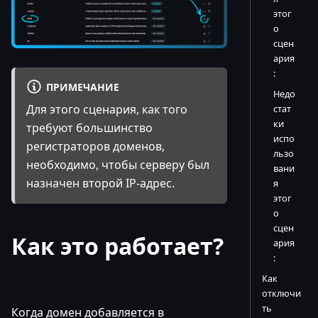
этог
о
сцен
ария
:
ПРИМЕЧАНИЕ
Недо
Для этого сценария, как того
стат
ки
требуют большинство
испо
регистраторов доменов,
льзо
необходимо, чтобы серверу был
вани
назначен второй IP-адрес.
я
этог
о
сцен
Как это работает?
ария
:
Как
отключи
ть
Когда домен добавляется в