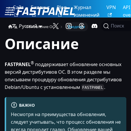
Сайт
Биллинг
Blog
Журнал
VPN
API
изменений
ove
Русский
Поиск
Обновление ОС
Введение
Описание
®
FASTPANEL
поддерживает обновление основных
версий дистрибутивов ОС. В этом разделе мы
описываем процедуру обновления дистрибутивов
Debian/Ubuntu с установленным
.
FASTPANEL
ВАЖНО
Несмотря на преимущества обновления,
следует учитывать, что процесс обновления не
всегда проходит гладко. Обновление вашей