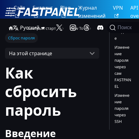
Сайт
Биллинг
Blog
Журнал
VPN
API
изменений
ove
Русский
Поиск
Быстрый старт
How To
Введени
Сброс пароля
е
Измене
На этой странице
ние
пароля
Как
через
сам
FASTPAN
сбросить
EL
Измене
ние
пароль
пароля
через
SSH
Введение