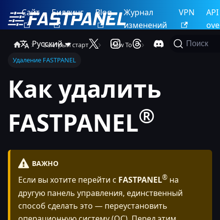
Сайт
Биллинг
Blog
Журнал
VPN
API
изменений
ove
Русский
Поиск
Быстрый старт
How To
Удаление FASTPANEL
Как удалить
®
FASTPANEL
ВАЖНО
®
Если вы хотите перейти с
FASTPANEL
на
другую панель управления, единственный
способ сделать это — переустановить
операционную систему (ОС). Перед этим