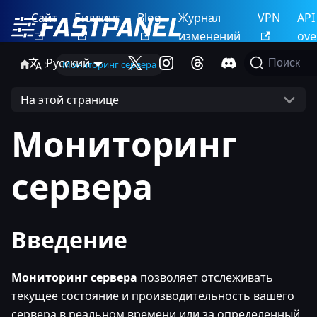
Сайт
Биллинг
Blog
Журнал
VPN
API
изменений
ove
Русский
Поиск
Мониторинг сервера
На этой странице
Мониторинг
сервера
Введение
Мониторинг сервера
позволяет отслеживать
текущее состояние и производительность вашего
сервера в реальном времени или за определенный