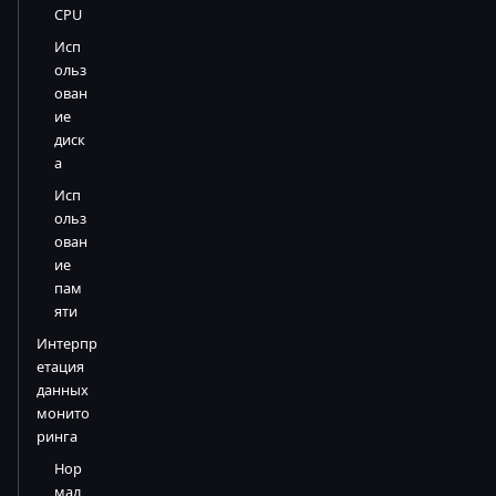
CPU
Исп
ольз
ован
ие
диск
а
Исп
ольз
ован
ие
пам
яти
Интерпр
етация
данных
монито
ринга
Нор
мал