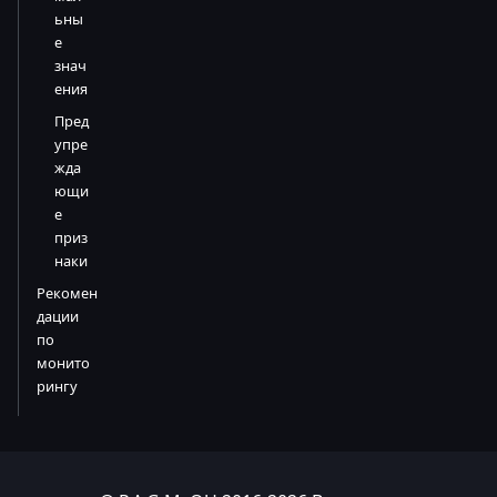
ьны
е
знач
ения
Пред
упре
жда
ющи
е
приз
наки
Рекомен
дации
по
монито
рингу