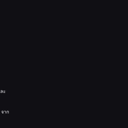
และ
S จาก