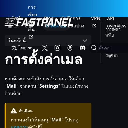
การ
เรียก
ไซต์
Blog
บันทึกการ
VPN
API
เก็บ
เปลี่ยนแปลง
overview
อีเมล
การตั้งค่าเมล
เงิน
การตั้งค่า
ทั่วไป
ในหน้านี้
การ
ไทย
ค้นหา
จัดการ
การตั้งค่าเมล
บัญชีดำ
หากต้องการเข้าถึงการตั้งค่าเมล ให้เลือก
"
Mail
" จากส่วน "
Settings
" ในแผงนำทาง
ด้านซ้าย
คำเตือน
หากมองไม่เห็นเมนู "
Mail
" โปรดดู
บทความ
ต่อไปนี้