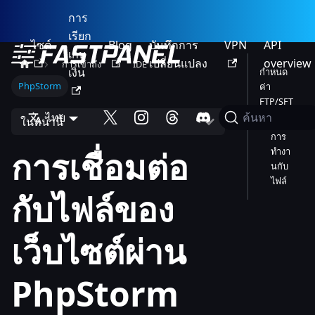
การ
เรียก
ไซต์
Blog
บันทึกการ
VPN
API
เก็บ
เปลี่ยนแปลง
overview
การเข้าถึง
IDE
เงิน
กำหนด
PhpStorm
ค่า
FTP/SFT
ไทย
P
ค้นหา
ในหน้านี้
การ
การเชื่อมต่อ
ทำงา
นกับ
ไฟล์
กับไฟล์ของ
เว็บไซต์ผ่าน
PhpStorm