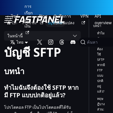
การ
เรียก
ไซต์
Blog
บันทึกการ
VPN
API
เก็บ
เปลี่ยนแปลง
overview
การเข้าถึง
บัญชี SFTP
เงิน
บทนำ
ทำไม
ในหน้านี้
ฉัน
ไทย
ค้นหา
จึง
บัญชี SFTP
ต้อง
ใช้
SFTP
หากมี
บทนำ
FTP
แบบ
ปกติ
ทำไมฉันจึงต้องใช้ SFTP หาก
อยู่
แล้ว?
มี FTP แบบปกติอยู่แล้ว?
ทฤษ
ฎีบาง
โปรโตคอล FTP เป็นโปรโตคอลที่ได้รับ
ส่วน: