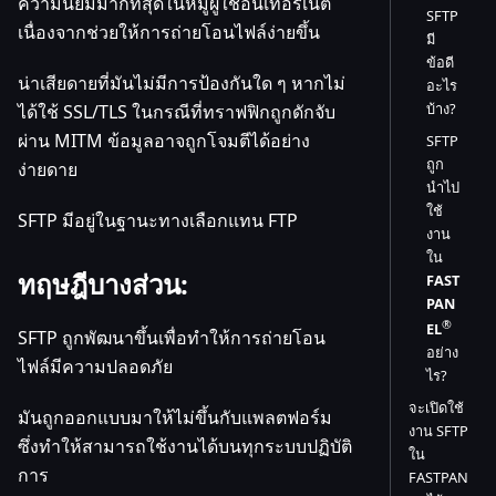
ความนิยมมากที่สุดในหมู่ผู้ใช้อินเทอร์เน็ต
SFTP
เนื่องจากช่วยให้การถ่ายโอนไฟล์ง่ายขึ้น
มี
ข้อดี
น่าเสียดายที่มันไม่มีการป้องกันใด ๆ หากไม่
อะไร
บ้าง?
ได้ใช้ SSL/TLS ในกรณีที่ทราฟฟิกถูกดักจับ
ผ่าน MITM ข้อมูลอาจถูกโจมตีได้อย่าง
SFTP
ถูก
ง่ายดาย
นำไป
ใช้
SFTP มีอยู่ในฐานะทางเลือกแทน FTP
งาน
ใน
ทฤษฎีบางส่วน:
FAST
PAN
®
EL
SFTP ถูกพัฒนาขึ้นเพื่อทำให้การถ่ายโอน
อย่าง
ไฟล์มีความปลอดภัย
ไร?
จะเปิดใช้
มันถูกออกแบบมาให้ไม่ขึ้นกับแพลตฟอร์ม
งาน SFTP
ซึ่งทำให้สามารถใช้งานได้บนทุกระบบปฏิบัติ
ใน
การ
FASTPAN