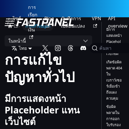
การ
เรียก
ไซต์
Blog
บันทึกการ
VPN
API
เก็บ
เปลี่ยนแปลง
overview
การแก้ไขปัญหา
เงิน
มีการ
แสดงหน้า
ในหน้านี้
Placehol
ไทย
der แทน
ค้นหา
การแก้ไข
เว็บไซต์
เกิดข้อผิด
พลาด 404
ปัญหาทั่วไป
ใน
เบราว์เซอ
ร์เมื่อเข้า
ถึงแผง
มีการแสดงหน้า
ควบคุม
Placeholder แทน
ข้อผิด
พลาดใน
เว็บไซต์
การออก
ใบรับรอง