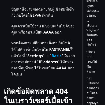
size of X
bytes
ปัญหานี้จะส่งผลเฉพาะกับผู้เข้าชมที่เข้า
exhauste
ถึงเว็บโดยใช้
IPv6
เท่านั้น
d (tried
to
allocate
คุณควรเปิดใช้งาน IPv6 บนเว็บไซต์ของ
Y bytes)"
คุณ หรือลบระเบียน
AAAA
ออก
ในบันทึก
ของ
หากต้องการเปลี่ยนการตั้งค่าเว็บไซต์
เว็บไซต์
®
ให้ไปที่การ์ดเว็บไซต์ใน
FASTPANEL
บริการ
แล้วไปที่ "
Settings
" → "
Basic
" ในราย
PHP-
การดรอปดาวน์ "
IP address
" ให้ตรวจ
FPM ไม่
เริ่ม
สอบที่อยู่ที่ระบุไว้ในระเบียน
AAAA
ของ
ทำงาน
โดเมน
การ
เปลี่ยนขีด
เกิดข้อผิดพลาด 404
จำกัดการ
อัปโหลด
ในเบราว์เซอร์เมื่อเข้า
สำหรับ
phpMyA