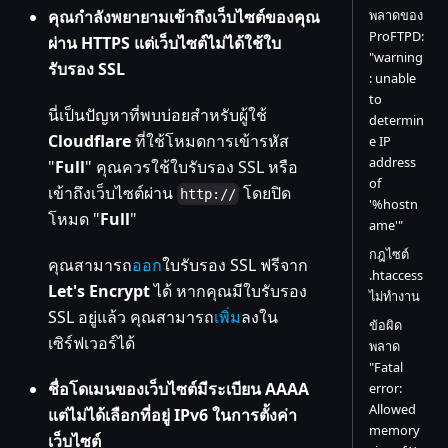
คุณกำลังพยายามเข้าถึงเว็บไซต์ของคุณ
พลาดของ
ProFTPD:
ผ่าน HTTPS แต่เว็บไซต์ไม่ได้ใช้ใบ
"warning
รับรอง SSL
: unable
to
นี่เป็นปัญหาที่พบบ่อยสำหรับผู้ใช้
determin
Cloudflare
ที่ใช้โหมดการเข้ารหัส
e IP
address
"
Full
" คุณควรใช้ใบรับรอง SSL หรือ
of
เข้าถึงเว็บไซต์ผ่าน
โดยปิด
http://
'%hostn
โหมด "
Full
"
ame'"
กฎไซต์
คุณสามารถ
ออก
ใบรับรอง SSL ฟรีจาก
.htaccess
Let's Encrypt
ได้ หากคุณมีใบรับรอง
ไม่ทำงาน
SSL อยู่แล้ว คุณสามารถ
เพิ่ม
ลงใน
ข้อผิด
เซิร์ฟเวอร์ได้
พลาด
"Fatal
ชื่อโดเมนของเว็บไซต์มีระเบียน AAAA
error:
Allowed
แต่ไม่ได้เลือกที่อยู่ IPv6 ในการตั้งค่า
memory
เว็บไซต์