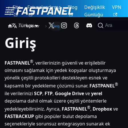
Site
Faturalandırma
Blog
Değişiklik
VPN
Günlüğü
Türkçe
Ara
Yedekler
Giriş
Giriş
®
FASTPANEL
, verilerinizin güvenli ve erişilebilir
olmasını sağlamak için yedek kopyalar oluşturmaya
yönelik çeşitli protokolleri destekleyen esnek ve
®
kapsamlı bir yedekleme çözümü sunar.
FASTPANEL
ile verilerinizi
SCP
,
FTP
,
Google Drive
ve
yerel
depolama dahil olmak üzere çeşitli yöntemlerle
®
yedekleyebilirsiniz. Ayrıca,
FASTPANEL
,
Dropbox
ve
FASTBACKUP
gibi popüler bulut depolama
seçenekleriyle sorunsuz entegrasyon sunarak ek