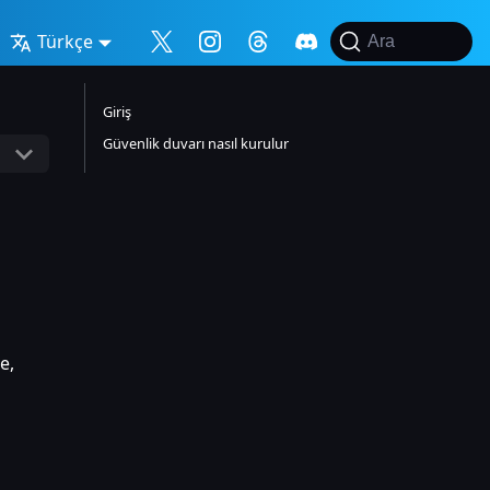
Türkçe
Ara
Giriş
Güvenlik duvarı nasıl kurulur
e,