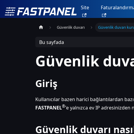
Site
Faturalandırm
Güvenlik duvarı
Güvenlik duvarı ku
Bu sayfada
Güvenlik duv
Giriş
Kullanıcılar bazen harici bağlantılardan bazı
®
FASTPANEL
'e yalnızca ev IP adresinizden n
Güvenlik duvarı nası