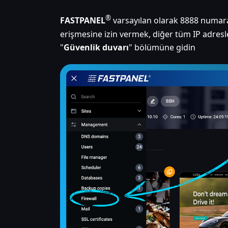
®
FASTPANEL
varsayılan olarak 8888 numaral
erişmesine izin vermek, diğer tüm IP adresleri
"
Güvenlik duvarı
" bölümüne gidin