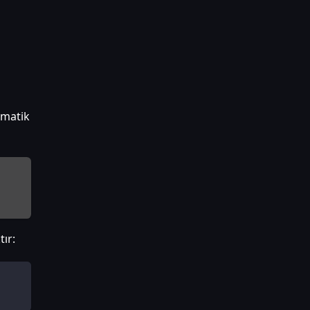
omatik
ır: