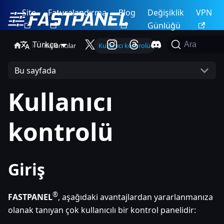
Site
Faturalandırma
Blog
Değişiklik
VPN
Günlüğü
Türkçe
Ara
Kullanıcılar
Kullanıcı kontrolü
Bu sayfada
Kullanıcı
kontrolü
Giriş
®
FASTPANEL
, aşağıdaki avantajlardan yararlanmanıza
olanak tanıyan çok kullanıcılı bir kontrol panelidir: