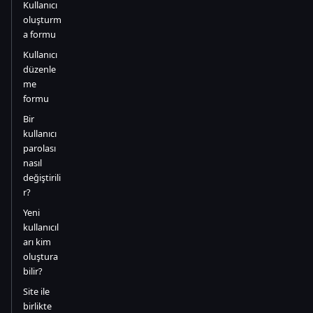
Kullanıcı
oluşturm
a formu
Kullanıcı
düzenle
me
formu
Bir
kullanıcı
parolası
nasıl
değiştirili
r?
Yeni
kullanıcıl
arı kim
oluştura
bilir?
Site ile
birlikte