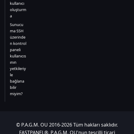
kullanıcı
oluşturm
a
Sunucu
ma SSH
üzerinde
n kontrol
paneli
kullanıcıs
ının
yetkileriy
le
bağlana
bilir
miyim?
© P.A.G.M. OU 2016-2026 Tüm hakları saklıdır.
FASTPANEL®, P.A.G.M. OU'nun tescilli ticari