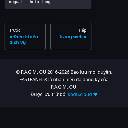
mogwai --help-long
Trước
Tiếp
Điều khiển
Trang web
dịch vụ
© P.A.G.M. OU 2016-2026 Bảo lưu mọi quyền.
FASTPANEL® là nhãn hiệu đã đăng ký của
P.A.G.M. OU.
Được lưu trữ bởi
kodu.cloud ❤️