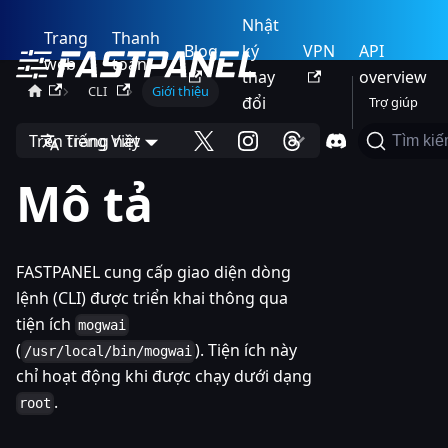
Nhật
Trang
Thanh
Blog
ký
VPN
API
web
toán
thay
overview
CLI
Giới thiệu
đổi
Trợ giúp
Trên trang này
Tiếng Việt
Tìm ki
Mô tả
FASTPANEL cung cấp giao diện dòng
lệnh (CLI) được triển khai thông qua
tiện ích
mogwai
(
). Tiện ích này
/usr/local/bin/mogwai
chỉ hoạt động khi được chạy dưới dạng
.
root