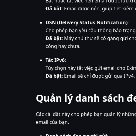
Bật hoặc tắt việc nén email được lưu tr
Đã bật
: Email được nén, giúp tiết kiệm
DSN (Delivery Status Notification)
:
Cho phép bạn yêu cầu thông báo trạng 
Đã bật
: Máy chủ thư sẽ cố gắng gửi ch
công hay chưa.
Tắt IPv6
:
Tùy chọn này tắt việc gửi email cho Exim
Đã bật
: Email sẽ chỉ được gửi qua IPv4.
Quản lý danh sách đ
Các cài đặt này cho phép bạn quản lý những
email của bạn.
Danh sách đen người gửi
: