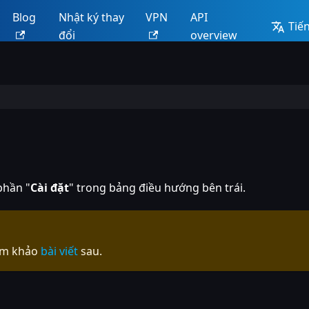
Blog
Nhật ký thay
VPN
API
Tiến
đổi
overview
phần "
Cài đặt
" trong bảng điều hướng bên trái.
ham khảo
bài viết
sau.