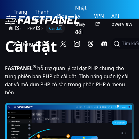
Nhật
Trang
Thanh
Blog
ký
VPN
API
web
toán
thay
overview
PHP
Cài đặt
đổi
Cài đặt
Tiếng Việt
Tìm ki
®
FASTPANEL
hỗ trợ quản lý cài đặt PHP chung cho
từng phiên bản PHP đã cài đặt. Tính năng quản lý cài
đặt và mô-đun PHP có sẵn trong phần PHP ở menu
bên