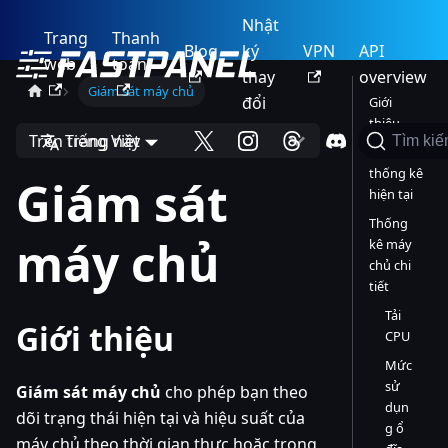
Nhật
Trang
Thanh
Blog
ký
VPN
API
web
toán
thay
overview
Giám sát máy chủ
đổi
Giới
thiệu
Trên trang này
Tiếng Việt
Tìm ki
Xem
thống kê
Giám sát
hiện tại
Thống
máy chủ
kê máy
chủ chi
tiết
Tải
Giới thiệu
CPU
Mức
sử
Giám sát máy chủ
cho phép bạn theo
dụn
dõi trạng thái hiện tại và hiệu suất của
g ổ
máy chủ theo thời gian thực hoặc trong