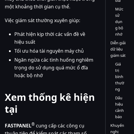
đĩa
một khoảng thời gian cụ thể.
Mức
sử
Việc giám sát thường xuyên giúp:
dụn
g bộ
Phát hiện kịp thời các vấn đề về
nhớ
hiệu suất
Diễn giải
dữ liệu
Tối ưu hóa tài nguyên máy chủ
giám sát
Ngăn ngừa các tình huống nghiêm
Giá
trọng do sử dụng quá mức ổ đĩa
trị
hoặc bộ nhớ
bình
thườ
ng
Xem thống kê hiện
Dấu
hiệu
tại
cảnh
báo
®
FASTPANEL
cung cấp các công cụ
Khuyến
nghị
thuận tiện để kiểm soát các tham số