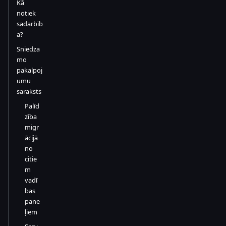
Kā
notiek
sadarbīb
a?
Sniedza
mo
pakalpoj
umu
saraksts
Palīd
zība
migr
ācijā
no
citie
m
vadī
bas
pane
ļiem