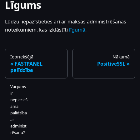
Līgums
Lūdzu, iepazīstieties arī ar maksas administrēšanas
noteikumiem, kas izklāstīti
līgumā
.
Iepriekšējā
Nākamā
FASTPANEL
PositiveSSL
palīdzība
Vai jums
ir
nepiecieš
ama
palīdzība
ar
administ
rēšanu?