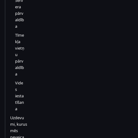
Serv
era
pārv
aldīb
a
Tīme
kļa
vietņ
u
pārv
aldīb
a
Vide
s
iesta
tīšan
a
Uzdevu
mi, kurus
mēs
neveica