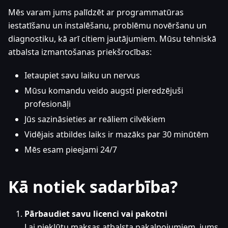
Mēs varam jums palīdzēt ar programmatūras
iestatīšanu un instalēšanu, problēmu novēršanu un
diagnostiku, kā arī citiem jautājumiem. Mūsu tehniskā
atbalsta izmantošanas priekšrocības:
Ietaupiet savu laiku un nervus
Mūsu komandu veido augsti pieredzējuši
profesionāļi
Jūs sazināsieties ar reāliem cilvēkiem
Vidējais atbildes laiks ir mazāks par 30 minūtēm
Mēs esam pieejami 24/7
Kā notiek sadarbība?
Pārbaudiet savu licenci vai pakotni
Lai piekļūtu maksas atbalsta pakalpojumiem, jums