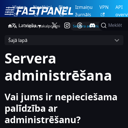
Vietne
Norēķini
Blog
Izmaiņu
VPN
API
žurnāls
overv
Latviešu
Meklēt
Papildu pakalpojumi
Servera administrēšana
Šajā lapā
Servera
administrēšana
Vai jums ir nepieciešama
palīdzība ar
administrēšanu?