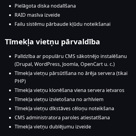
Pielāgota diska nodalīšana
RAID masīva izveide
Failu sistēmu pārbaude kļūdu noteikšanai
Tīmekļa vietņu pārvaldība
Palīdzība ar populāru CMS sākotnējo instalēšanu
(Drupal, WordPress, Joomla, OpenCart u. c.)
Tīmekļa vietņu pārsūtīšana no ārēja servera (tikai
PHP)
Tīmekļa vietņu klonēšana viena servera ietvaros
Tīmekļa vietņu izvietošana no arhīviem
Tīmekļa vietņu dīkstāves cēloņu noteikšana
CMS administratora paroles atiestatīšana
Tīmekļa vietņu dublējumu izveide