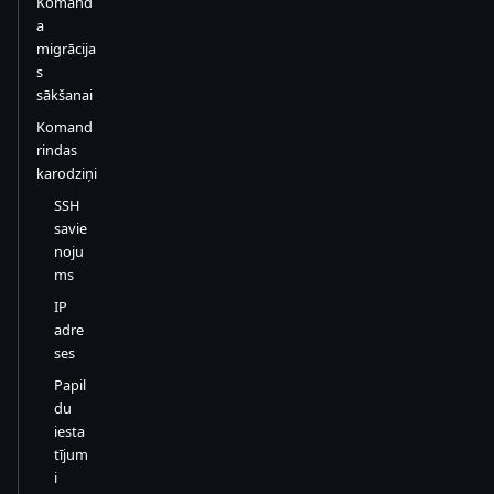
Komand
a
migrācija
s
sākšanai
Komand
rindas
karodziņi
SSH
savie
noju
ms
IP
adre
ses
Papil
du
iesta
tījum
i