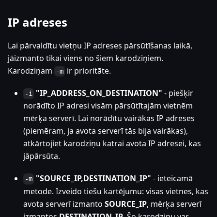
IP adreses
Lai pārvaldītu vietņu IP adreses pārsūtīšanas laikā,
jāizmanto tikai viens no šiem karodziņiem.
Karodziņam
ir prioritāte.
-m
"IP_ADDRESS_ON_DESTINATION"
- piešķir
-i
norādīto IP adresi visām pārsūtītajām vietnēm
mērķa serverī. Lai norādītu vairākas IP adreses
(piemēram, ja avota serverī tās bija vairākas),
atkārtojiet karodziņu katrai avota IP adresei, kas
jāpārsūta.
"SOURCE_IP,DESTINATION_IP"
- ieteicamā
-m
metode. Izveido tiešu kartējumu: visas vietnes, kas
avota serverī izmanto
SOURCE_IP
, mērķa serverī
izmantos
DESTINATION_IP
. Šo karodziņu var