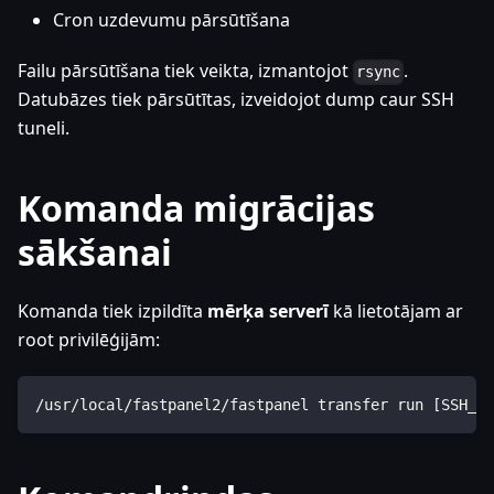
Cron uzdevumu pārsūtīšana
Failu pārsūtīšana tiek veikta, izmantojot
.
rsync
Datubāzes tiek pārsūtītas, izveidojot dump caur SSH
tuneli.
Komanda migrācijas
sākšanai
Komanda tiek izpildīta
mērķa serverī
kā lietotājam ar
root privilēģijām:
/usr/local/fastpanel2/fastpanel transfer run [SSH_PA