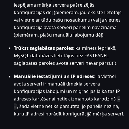
iespējama mērķa servera pašreizējās
konfigurācijas dēļ (piemēram, jau eksistē lietotājs
vai vietne ar tādu pašu nosaukumu) vai ja vietnes
konfigurācija avota serverī panelim nav zināma
(piemēram, plašu manuālu labojumu dēļ).
Trūkst saglabātas paroles
: kā minēts iepriekš,
MySQL datubāzes lietotājus bez FASTPANEL
saglabātas paroles avota serverī nevar pārsūtīt.
Manuālie iestatījumi un IP adreses
: ja vietnei
avota serverī ir manuāli tīmekļa servera
konfigurācijas labojumi un migrācijas laikā tās IP
adreses kartēšanai netiek izmantots karodziņš
-
, šāda vietne netiks pārsūtīta, jo panelis nezina,
m
kuru IP adresi norādīt konfigurācijā mērķa serverī.