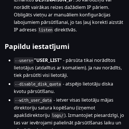
norādīt vairākas reizes dažādiem IP pāriem.
Obligāts vietņu ar manuāliem konfigurācijas
labojumiem pārsūtīšanai, jo tas ļauj korekti aizstāt
IP adreses
direktīvās.
listen
Papildu iestatījumi
"USER_LIST"
- pārsūta tikai norādītos
--users=
lietotājus (atdalītus ar komatiem). Ja nav norādīts,
tiek pārsūtīti visi lietotāji.
- atspējo lietotāju diska
--disable_disk_quota
kvotu pārsūtīšanu.
- ietver visas lietotāju mājas
--with_user_data
direktoriju satura kopēšanu (izņemot
apakšdirektoriju
). Izmantojiet piesardzīgi, jo
logs/
tas var ievērojami palielināt pārsūtīšanas laiku un