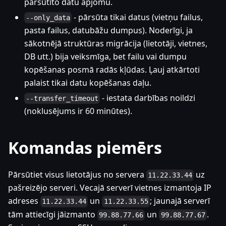
pārsūtīto datu apjomu.
- pārsūta tikai datus (vietņu failus,
--only_data
pasta failus, datubāžu dumpus). Noderīgi, ja
sākotnējā struktūras migrācija (lietotāji, vietnes,
DB utt.) bija veiksmīga, bet failu vai dumpu
kopēšanas posmā radās kļūdas. Ļauj atkārtoti
palaist tikai datu kopēšanas daļu.
- iestata darbības noildzi
--transfer_timeout
(noklusējums ir 60 minūtes).
Komandas piemērs
Pārsūtiet visus lietotājus no servera
uz
11.22.33.44
pašreizējo serveri. Vecajā serverī vietnes izmantoja IP
adreses
un
; jaunajā serverī
11.22.33.44
11.22.33.55
tām attiecīgi jāizmanto
un
.
99.88.77.66
99.88.77.67