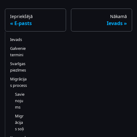
Iepriekšējā
Nākamā
E-pasts
Ievads
Ievads
Galvenie
termini
Svarīgas
piezīmes
Migrācija
s process
Savie
noju
ms
Migr
ācija
s soļi