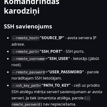
Komandrindas
karodziņi
SSH savienojums
"SOURCE_IP"
- avota servera IP
--remote_host=
adrese.
"SSH_PORT"
- SSH ports.
--remote_port=
=
"SSH_USER"
- lietotājs (jābūt
--remote_username
root).
=
"USER_PASSWORD"
- parole
--remote_password
norādītajam SSH lietotājam.
"PATH_TO_KEY"
- ceļš uz privāto
--ssh_key_path=
SSH atslēgu mērķa serverī savienojumam ar avota
serveri. Ja tiek izmantota atslēga, parole (
--
) nav nepieciešama.
remote_password