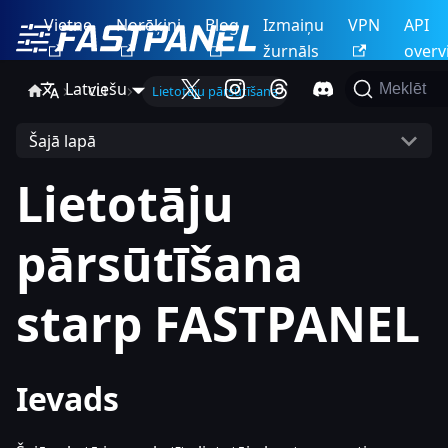
Vietne
Norēķini
Blog
Izmaiņu
VPN
API
žurnāls
overv
Latviešu
Meklēt
CLI
Lietotāju pārsūtīšana
Šajā lapā
Lietotāju
pārsūtīšana
starp FASTPANEL
Ievads