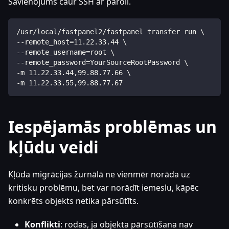
Savienojums caur SSH ar paroli.
/usr/local/fastpanel2/fastpanel transfer run \
--remote_host=11.22.33.44 \
--remote_username=root \
--remote_password=YourSourceRootPassword \
-m 11.22.33.44,99.88.77.66 \
-m 11.22.33.55,99.88.77.67
Iespējamās problēmas un
kļūdu veidi
Kļūda migrācijas žurnālā ne vienmēr norāda uz
kritisku problēmu, bet var norādīt iemeslu, kāpēc
konkrēts objekts netika pārsūtīts.
Konflikti
: rodas, ja objekta pārsūtīšana nav