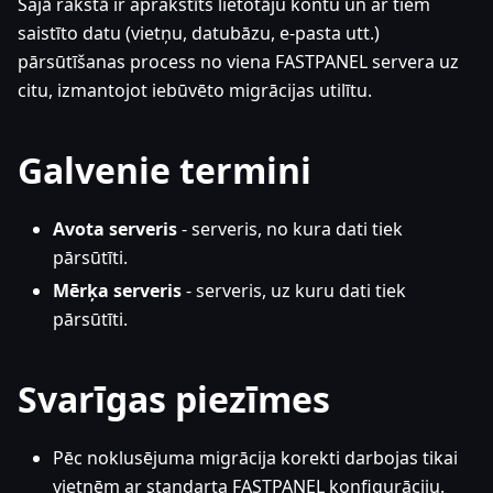
Šajā rakstā ir aprakstīts lietotāju kontu un ar tiem
saistīto datu (vietņu, datubāzu, e-pasta utt.)
pārsūtīšanas process no viena FASTPANEL servera uz
citu, izmantojot iebūvēto migrācijas utilītu.
Galvenie termini
Avota serveris
- serveris, no kura dati tiek
pārsūtīti.
Mērķa serveris
- serveris, uz kuru dati tiek
pārsūtīti.
Svarīgas piezīmes
Pēc noklusējuma migrācija korekti darbojas tikai
vietnēm ar standarta FASTPANEL konfigurāciju.