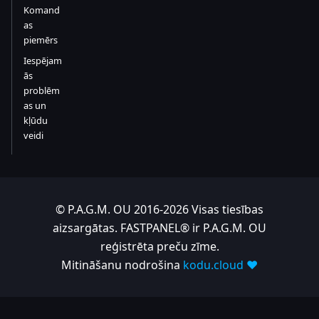
Komand
as
piemērs
Iespējam
ās
problēm
as un
kļūdu
veidi
© P.A.G.M. OU 2016-2026 Visas tiesības
aizsargātas. FASTPANEL® ir P.A.G.M. OU
reģistrēta preču zīme.
Mitināšanu nodrošina
kodu.cloud ❤️