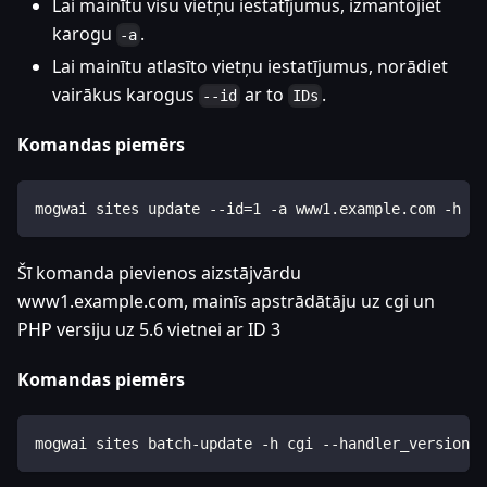
Lai mainītu visu vietņu iestatījumus, izmantojiet
karogu
.
-a
Lai mainītu atlasīto vietņu iestatījumus, norādiet
vairākus karogus
ar to
.
--id
IDs
Komandas piemērs
mogwai sites update --id=1 -a www1.example.com -h cg
Šī komanda pievienos aizstājvārdu
www1.example.com, mainīs apstrādātāju uz cgi un
PHP versiju uz 5.6 vietnei ar ID 3
Komandas piemērs
mogwai sites batch-update -h cgi --handler_version=5