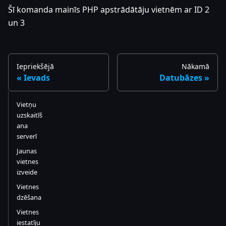
Šī komanda mainīs PHP apstrādātāju vietnēm ar ID 2
un 3
Iepriekšējā
Nākamā
Ievads
Datubāzes
Vietņu
uzskaitīš
ana
serverī
Jaunas
vietnes
izveide
Vietnes
dzēšana
Vietnes
iestatīju