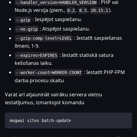
: PHP vai
--handler_version=HANDLER_VERSION
Node.js versija (piem.,
,
,
).
8.2
8.3
20.15.1
: Iespējot saspiešanu.
--gzip
: Atspējot saspiešanu.
--no-gzip
: Iestatīt saspiešanas
--gzip-comp-level=LEVEL
līmeni, 1-9.
: Iestatīt statiskā satura
--expires=EXPIRES
kešošanas laiku.
: Iestatīt PHP-FPM
--worker-count=WORKER-COUNT
darba procesu skaitu
Varat arī atjaunināt vairāku servera vietņu
iestatījumus, izmantojot komandu
mogwai sites batch-update