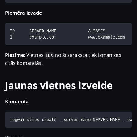
Piemēra izvade
ID      SERVER_NAME             ALIASES             
1       example.com             www.example.com     
Piezīme
: Vietnes
no šī saraksta tiek izmantots
IDs
citās komandās.
Jaunas vietnes izveide
Komanda
mogwai sites create --server-name=SERVER-NAME --owne