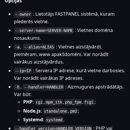
Opcijas
: Lietotājs FASTPANEL sistēmā, kuram
--owner
piederēs vietne.
: Vietnes domēna
--server-name=SERVER-NAME
nosaukums.
,
: Vietnes aizstājvārdi,
-a
--alias=ALIAS
piemēram, www apakšdomēni. Var norādīt
vairākus aizstājvārdus.
: Servera IP adrese, kurā vietne darbosies.
--ip=IP
Var norādīt vairākas IP adreses.
,
: Aizmugures apstrādātājs.
-h
--handler=HANDLER
Var būt:
PHP
:
,
,
,
;
cgi
mpm_itk
php_fpm
fcgi
Node.js
:
,
;
standalone
pm2
Systemd
:
.
systemd
: PHP vai
--handler_version=HANDLER_VERSION