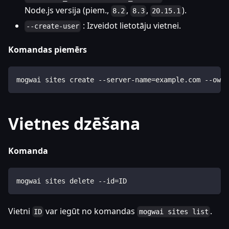
Node.js versija (piem.,
,
,
).
8.2
8.3
20.15.1
: Izveidot lietotāju vietnei.
--create-user
Komandas piemērs
mogwai sites create --server-name=example.com --owne
Vietnes dzēšana
Komanda
mogwai sites delete --id=ID
Vietni
var iegūt no komandas
.
ID
mogwai sites list