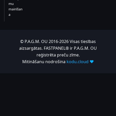
mu
mainīšan
a
© P.A.G.M. OU 2016-2026 Visas tiesības
aizsargātas. FASTPANEL® ir P.A.G.M. OU
reģistrēta preču zīme.
Mitināšanu nodrošina
kodu.cloud ❤️