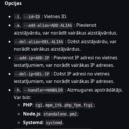
Opcijas
,
: Vietnes ID.
-i
--id=ID
,
: Pievienot
-a
--add-alias=ADD-ALIAS
aizstājvārdu, var norādīt vairākus aizstājvārdus.
: Dzēst aizstājvārdu, var
--del-alias=DEL-ALIAS
norādīt vairākus aizstājvārdus.
: Pievienot IP adresi no vietnes
--add-ip=ADD-IP
iestatījumiem, var norādīt vairākas IP adreses.
: Dzēst IP adresi no vietnes
--del-ip=DEL-IP
iestatījumiem, var norādīt vairākas IP adreses.
,
: Aizmugures apstrādātājs.
-h
--handler=HANDLER
Var būt:
PHP
:
,
,
,
;
cgi
mpm_itk
php_fpm
fcgi
Node.js
:
,
;
standalone
pm2
Systemd
:
.
systemd