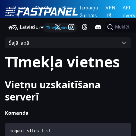
Vietne
Norēķini
Blog
Izmaiņu
VPN
API
žurnāls
overv
Latviešu
Meklēt
CLI
Tīmekļa vietnes
Šajā lapā
Tīmekļa vietnes
Vietņu uzskaitīšana
serverī
Komanda
mogwai sites list