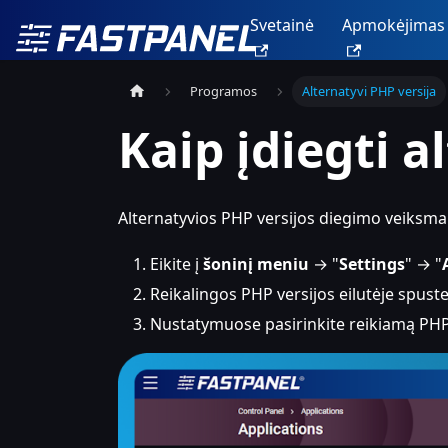
Svetainė
Apmokėjimas
Programos
Alternatyvi PHP versija
Kaip įdiegti a
Alternatyvios PHP versijos diegimo veiksma
Eikite į
šoninį meniu
→ "
Settings
" → "
Reikalingos PHP versijos eilutėje spuste
Nustatymuose pasirinkite reikiamą PHP