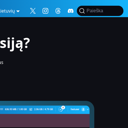
Lietuvių
Paieška
siją?
us