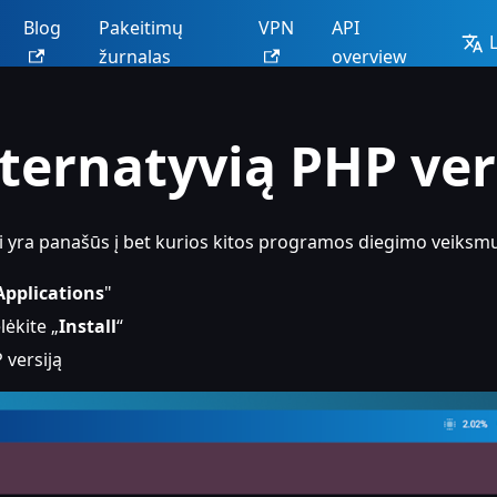
Blog
Pakeitimų
VPN
API
žurnalas
overview
lternatyvią PHP ver
i yra panašūs į bet kurios kitos programos diegimo veiksm
Applications
"
lėkite „
Install
“
 versiją