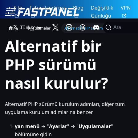
Site
Faturalandırma
Blog
Değişiklik
VPN
Günlüğü
Türkçe
Ara
Uygulamalar
Alternatif PHP sürümü
Alternatif bir
PHP sürümü
nasıl kurulur?
Alternatif PHP sürümü kurulum adımları, diğer tüm
uygulama kurulum adımlarına benzer
yan menü
→ "
Ayarlar
" → "
Uygulamalar
"
bölümüne gidin