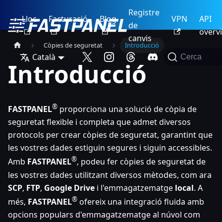
Registre
Lloc
Facturació
Blog
VPN
API
de
overv
canvis
Còpies de seguretat
Introducció
Català
Cerca
Introducció
®
FASTPANEL
proporciona una solució de còpia de
seguretat flexible i completa que admet diversos
protocols per crear còpies de seguretat, garantint que
les vostres dades estiguin segures i siguin accessibles.
®
Amb
FASTPANEL
, podeu fer còpies de seguretat de
les vostres dades utilitzant diversos mètodes, com ara
SCP
,
FTP
,
Google Drive
i l'emmagatzematge
local
. A
®
més,
FASTPANEL
ofereix una integració fluida amb
opcions populars d'emmagatzematge al núvol com