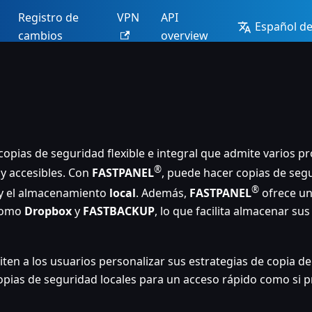
Registro de
VPN
API
Español d
cambios
overview
pias de seguridad flexible e integral que admite varios pr
®
y accesibles. Con
FASTPANEL
, puede hacer copias de seg
®
y el almacenamiento
local
. Además,
FASTPANEL
ofrece un
 como
Dropbox
y
FASTBACKUP
, lo que facilita almacenar s
ten a los usuarios personalizar sus estrategias de copia d
 copias de seguridad locales para un acceso rápido como si 