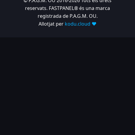
© P.A.G.M. OU 2016-2026 Tots els drets
reservats. FASTPANEL® és una marca
registrada de P.A.G.M. OU.
Allotjat per
kodu.cloud ❤️