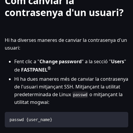
Com canviar la
contrasenya d'un usuari?
Hi ha diverses maneres de canviar la contrasenya d'un
usuari:
Fent clic a "
Change password
" a la secció "
Users
"
®
de
FASTPANEL
Hi ha dues maneres més de canviar la contrasenya
de l'usuari mitjançant SSH. Mitjançant la utilitat
predeterminada de Linux
o mitjançant la
passwd
utilitat mogwai:
passwd {user_name}