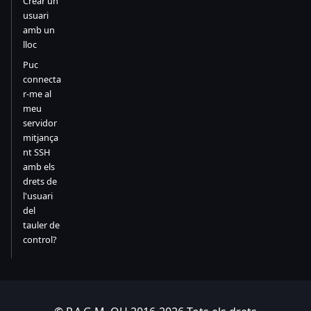
Crear un
usuari
amb un
lloc
Puc
connecta
r-me al
meu
servidor
mitjança
nt SSH
amb els
drets de
l'usuari
del
tauler de
control?