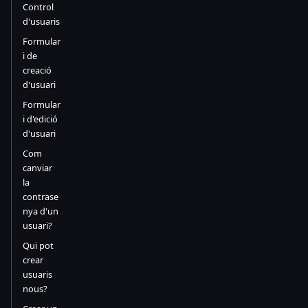
Control
d'usuaris
Formular
i de
creació
d'usuari
Formular
i d'edició
d'usuari
Com
canviar
la
contrase
nya d'un
usuari?
Qui pot
crear
usuaris
nous?