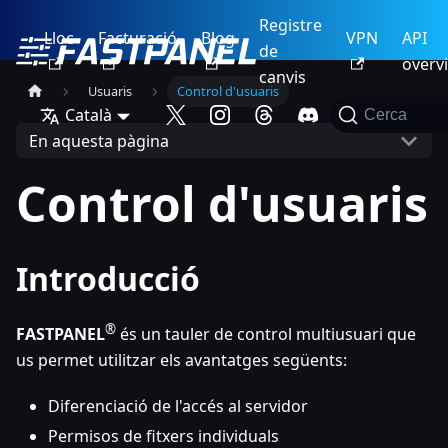
Registre
Lloc
Facturació
Blog
VPN
API
de
overv
canvis
Usuaris
Control d'usuaris
Català
Cerca
En aquesta pàgina
Control d'usuaris
Introducció
®
FASTPANEL
és un tauler de control multiusuari que
us permet utilitzar els avantatges següents:
Diferenciació de l'accés al servidor
Permisos de fitxers individuals