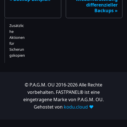
differenzieller
Backups
Zusätzlic
he
Aktionen
für
Sicherun
gskopien
© P.A.G.M. OU 2016-2026 Alle Rechte
vorbehalten. FASTPANEL® ist eine
eingetragene Marke von P.A.G.M. OU.
Gehostet von
kodu.cloud ❤️