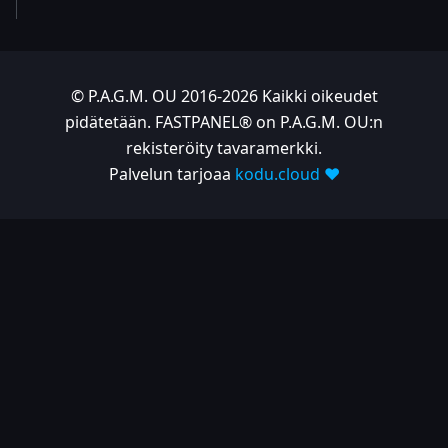
© P.A.G.M. OU 2016-2026 Kaikki oikeudet
pidätetään. FASTPANEL® on P.A.G.M. OU:n
rekisteröity tavaramerkki.
Palvelun tarjoaa
kodu.cloud ❤️