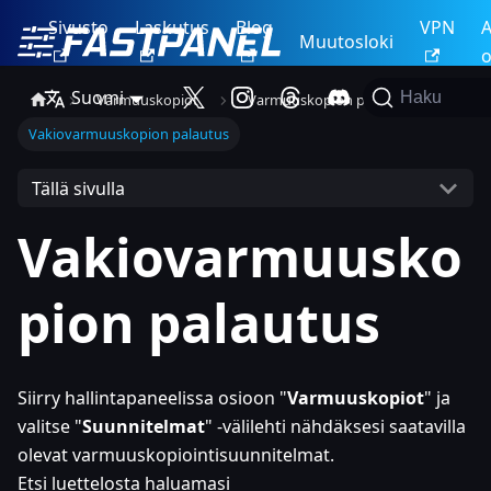
Sivusto
Laskutus
Blog
VPN
A
Muutosloki
o
Suomi
Haku
Varmuuskopiot
Varmuuskopion palautus
Vakiovarmuuskopion palautus
Tällä sivulla
Vakiovarmuusko
pion palautus
Siirry hallintapaneelissa osioon "
Varmuuskopiot
" ja
valitse "
Suunnitelmat
" -välilehti nähdäksesi saatavilla
olevat varmuuskopiointisuunnitelmat.
Etsi luettelosta haluamasi