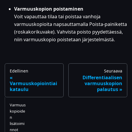
Varmuuskopion poistaminen
Voit vapauttaa tilaa tai poistaa vanhoja
varmuuskopioita napsauttamalla Poista-painiketta
(roskakorikuvake). Vahvista poisto pyydettäessä,
niin varmuuskopio poistetaan järjestelmästä.
Edellinen
Seuraava
Differentiaalisen
Varmuuskopiointiai
varmuuskopion
kataulu
palautus
Varmuus
kopioide
n
lisätoimi
nnot