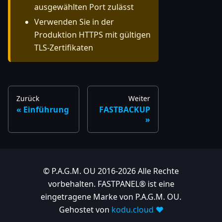
ausgewählten Port zulässt
Verwenden Sie in der
Produktion HTTPS mit gültigen
TLS-Zertifikaten
Zurück
Weiter
Einführung
FASTBACKUP
© P.A.G.M. OU 2016-2026 Alle Rechte
vorbehalten. FASTPANEL® ist eine
eingetragene Marke von P.A.G.M. OU.
Gehostet von
kodu.cloud ❤️