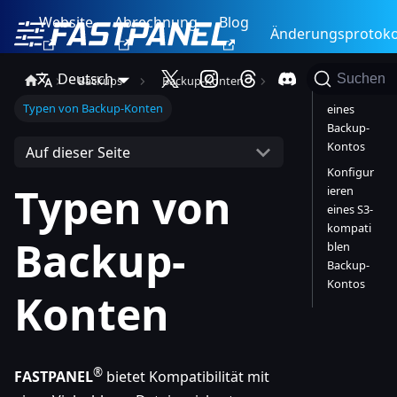
Website
Abrechnung
Blog
Änderungsprotoko
Deutsch
Suchen
Backups
Backup-Konten
Erstellen
Typen von Backup-Konten
eines
Backup-
Kontos
Auf dieser Seite
Konfigur
Typen von
ieren
eines S3-
kompati
Backup-
blen
Backup-
Kontos
Konten
®
FASTPANEL
bietet Kompatibilität mit