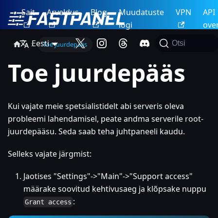
Sait
Arveldus
Blog
Muudatuste
VPN
API
logi
ove
Eesti
Otsi
Toe juurdepääs
Toe juurdepääs
Kui vajate meie spetsialistidelt abi serveris oleva
probleemi lahendamisel, peate andma serverile root-
juurdepääsu. Seda saab teha juhtpaneeli kaudu.
Selleks vajate järgmist:
Jaotises "Settings"->"Main"->"Support access"
määrake soovitud kehtivusaeg ja klõpsake nuppu
:
Grant access