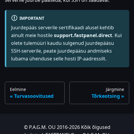
IMPORTANT
Juurdepääs serverile sertifikaadi alusel kehtib
ainult meie hostile
support.fastpanel.direct
. Kui
olete tulemüüri kaudu sulgenud juurdepääsu
SSH-serverile, peate juurdepääsu andmiseks
lubama ühenduse selle hosti IP-aadressilt.
Eelmine
Järgmine
Turvasoovitused
Tõrkeotsing
© P.A.G.M. OU 2016-2026 Kõik õigused