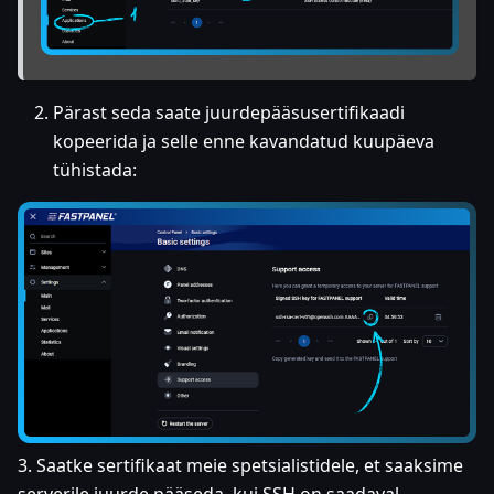
Pärast seda saate juurdepääsusertifikaadi
kopeerida ja selle enne kavandatud kuupäeva
tühistada:
3. Saatke sertifikaat meie spetsialistidele, et saaksime
serverile juurde pääseda, kui SSH on saadaval.