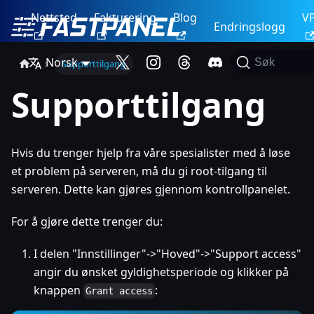
Nettsted
Fakturering
Blog
V
Endringslogg
Norsk
Søk
Supporttilgang
Supporttilgang
Hvis du trenger hjelp fra våre spesialister med å løse
et problem på serveren, må du gi root-tilgang til
serveren. Dette kan gjøres gjennom kontrollpanelet.
For å gjøre dette trenger du:
I delen "Innstillinger"->"Hoved"->"Support access"
angir du ønsket gyldighetsperiode og klikker på
knappen
:
Grant access