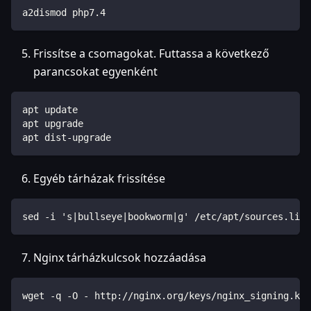
a2dismod php7.4
Frissítse a csomagokat. Futtassa a következő
parancsokat egyenként
apt update
apt upgrade
apt dist-upgrade
Egyéb tárházak frissítése
sed -i 's|bullseye|bookworm|g' /etc/apt/sources.list
Nginx tárházkulcsok hozzáadása
wget -q -O - http://nginx.org/keys/nginx_signing.key