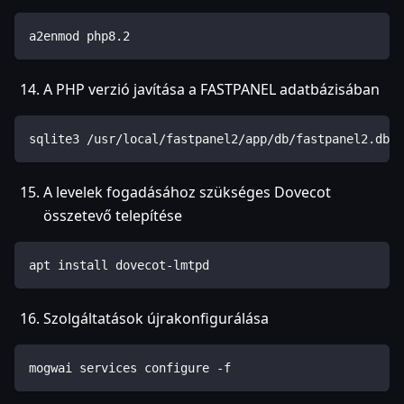
a2enmod php8.2
A PHP verzió javítása a FASTPANEL adatbázisában
sqlite3 /usr/local/fastpanel2/app/db/fastpanel2.db "
A levelek fogadásához szükséges Dovecot
összetevő telepítése
apt install dovecot-lmtpd
Szolgáltatások újrakonfigurálása
mogwai services configure -f