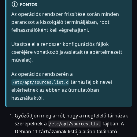
FONTOS
Az operációs rendszer frissítése során minden
parancsot a kiszolgáló termináljában, root
felhasználóként kell végrehajtani.
Utasítsa el a rendszer konfigurációs fájlok
cseréjére vonatkozó javaslatait (alapértelmezett
művelet).
Az operációs rendszerén a
tárházfájlok nevei
/etc/apt/sources.list.d
eltérhetnek az ebben az útmutatóban
használtaktól.
Győződjön meg arról, hogy a megfelelő tárházak
szerepelnek a
fájlban. A
/etc/apt/sources.list
Debian 11 tárházainak listája alább található.