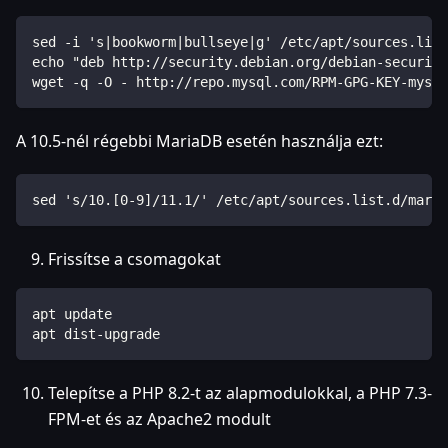
sed -i 's|bookworm|bullseye|g' /etc/apt/sources.list
echo "deb http://security.debian.org/debian-security
wget -q -O - http://repo.mysql.com/RPM-GPG-KEY-mysql
A 10.5-nél régebbi MariaDB esetén használja ezt:
sed 's/10.[0-9]/11.1/' /etc/apt/sources.list.d/maria
Frissítse a csomagokat
apt update
apt dist-upgrade
Telepítse a PHP 8.2-t az alapmodulokkal, a PHP 7.3-
FPM-et és az Apache2 modult