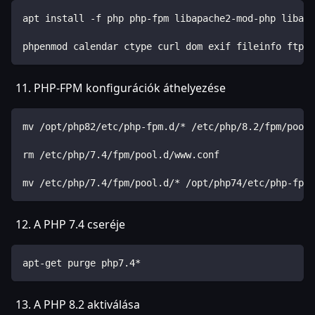
apt install -f php php-fpm libapache2-mod-php libapa
phpenmod calendar ctype curl dom exif fileinfo ftp g
PHP-FPM konfigurációk áthelyezése
mv /opt/php82/etc/php-fpm.d/* /etc/php/8.2/fpm/pool.
rm /etc/php/7.4/fpm/pool.d/www.conf
mv /etc/php/7.4/fpm/pool.d/* /opt/php74/etc/php-fpm.
A PHP 7.4 cseréje
apt-get purge php7.4*
A PHP 8.2 aktiválása