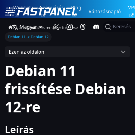
Webhely
Számlázás
Blog
VP
Változásnapló
Magyar
Keresés
Operációs rendszer frissítése
Debian 11 -> Debian 12
Ezen az oldalon
Debian 11
frissítése Debian
12-re
Leírás