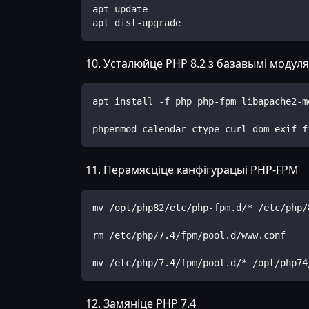
apt update
apt dist-upgrade
Усталюйце PHP 8.2 з базавымі модуля
apt install -f php php-fpm libapache2-m
phpenmod calendar ctype curl dom exif f
Перамясціце канфігурацыі PHP-FPM
mv /opt/php82/etc/php-fpm.d/* /etc/php/
rm /etc/php/7.4/fpm/pool.d/www.conf
mv /etc/php/7.4/fpm/pool.d/* /opt/php74
Замяніце PHP 7.4