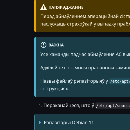
ПАПЯРЭДЖАННЕ
Перад абнаўленнем аперацыйнай сістэм
паслужыць страхоўкай у выпадку прабле
ВАЖНА
Усе каманды падчас абнаўлення АС вык
Адхіляйце сістэмныя прапановы замяні
Назвы файлаў рэпазіторыяў у
/etc/apt
інструкцыях.
Пераканайцеся, што ў
/etc/apt/sourc
Рэпазіторыі Debian 11