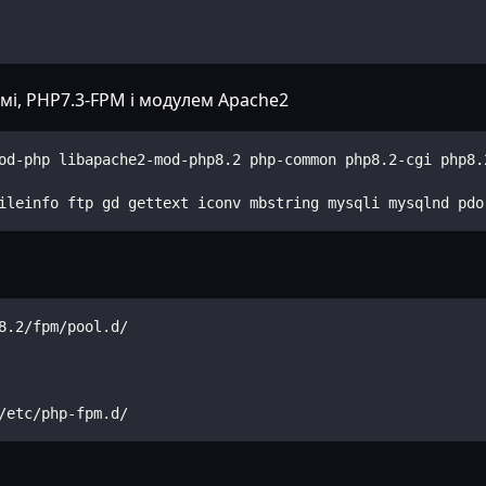
мі, PHP7.3-FPM і модулем Apache2
od-php libapache2-mod-php8.2 php-common php8.2-cgi php8.
ileinfo ftp gd gettext iconv mbstring mysqli mysqlnd pdo
8.2/fpm/pool.d/
/etc/php-fpm.d/