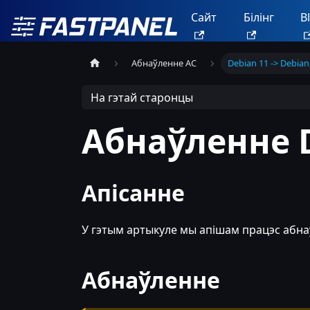
Сайт
Білінг
B
Абнаўленне АС
Debian 11 -> Debian
На гэтай старонцы
Абнаўленне D
Апісанне
У гэтым артыкуле мы апішам працэс абна
Абнаўленне