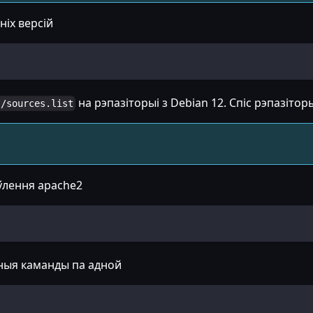
ніх версій
на рэпазіторыі з Debian 12. Спіс рэпазітор
t/sources.list
лення apache2
ныя каманды па адной