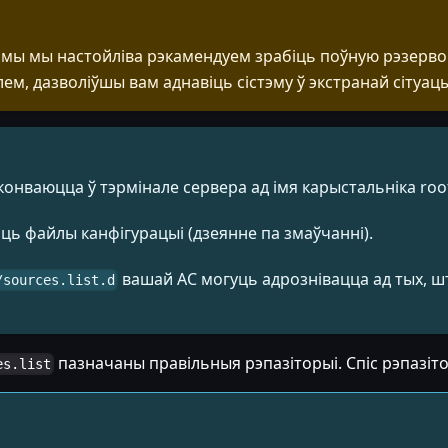
ы мы настойліва рэкамендуем зрабіць поўную рэзервову
м, дазволіўшы вам аднавіць сістэму ў экстранай сітуацы
онваюцца ў тэрмінале сервера ад імя карыстальніка roo
ць файлы канфігурацыі (дзеянне па змаўчанні).
вашай АС могуць адрознівацца ад тых, ш
/sources.list.d
пазначаны правільныя рэпазіторыі. Спіс рэпазіто
es.list