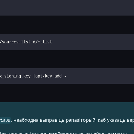
/sources.list.d/*.list
x_signing.key |apt-key add -
, неабходна выправіць рэпазіторый, каб указаць ве
riaDB
баз даных, які выкарыстоўваецца, выканаўшы каманду