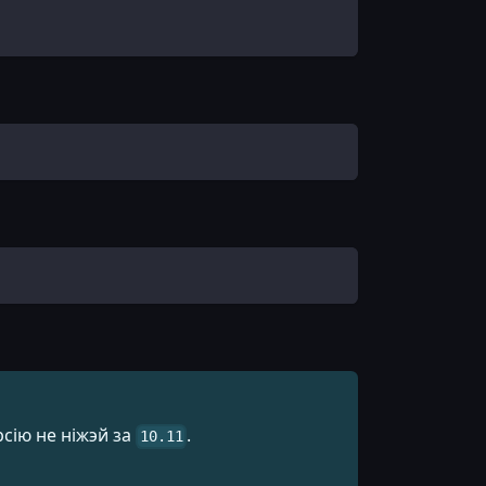
рсію не ніжэй за
.
10.11