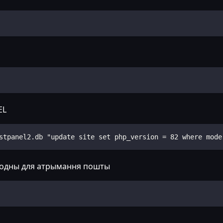
EL
stpanel2.db "update site set php_version = 82 where mode
ходны для атрымання пошты