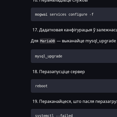
mogwai services configure -f
Дадатковая канфігурацыя ў залежнас
Для
— выканайце mysql_upgrade
MariaDB
mysql_upgrade
Перазапусціце сервер
reboot
Пераканайцеся, што пасля перазагру
systemctl --failed