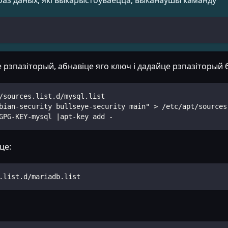
рэпазіторый, абнавіце яго ключ і дадайце рэпазіторый б
/sources.list.d/mysql.list
bian-security bullseye-security main" > /etc/apt/sources
GPG-KEY-mysql |apt-key add -
це:
.list.d/mariadb.list