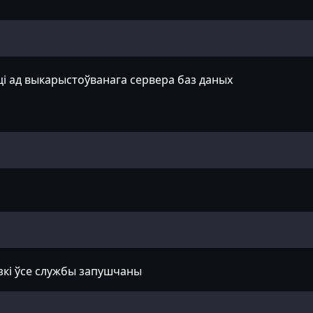
ці ад выкарыстоўванага сервера баз даных
зкі ўсе службы запушчаны