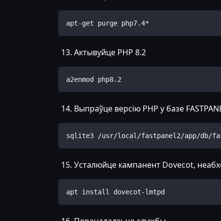
apt-get purge php7.4*
Актывуйце PHP 8.2
a2enmod php8.2
Выпраўце версію PHP у базе FASTPAN
sqlite3 /usr/local/fastpanel2/app/db/fa
Усталюйце кампанент Dovecot, неаб
apt install dovecot-lmtpd
Пераналадзьце службы