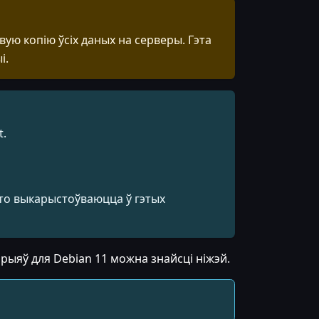
ю копію ўсіх даных на серверы. Гэта
і.
t.
то выкарыстоўваюцца ў гэтых
рыяў для Debian 11 можна знайсці ніжэй.