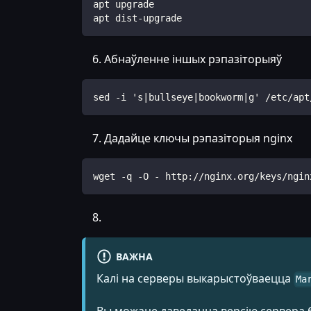
apt upgrade
apt dist-upgrade
Абнаўленне іншых рэпазіторыяў
sed -i 's|bullseye|bookworm|g' /etc/apt
Дадайце ключы рэпазіторыя nginx
wget -q -O - http://nginx.org/keys/ngin
ВАЖНА
Калі на серверы выкарыстоўваецца
Ma
Вы можаце даведацца версію сервера 