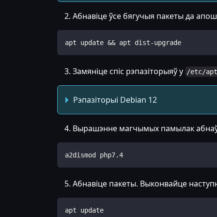
Абнавіце ўсе бягучыя пакеты да апош
apt update && apt dist-upgrade
Замяніце спіс рэпазіторыяў у
/etc/ap
Рэпазіторыі Debian 12
Вырашэнне магчымых памылак абнаў
a2dismod php7.4
Абнавіце пакеты. Выконвайце наступ
apt update