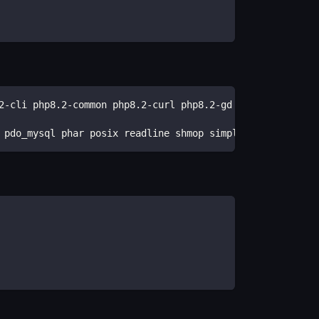
2-cli php8.2-common php8.2-curl php8.2-gd php8.2-mbstrin
 pdo_mysql phar posix readline shmop simplexml sockets s