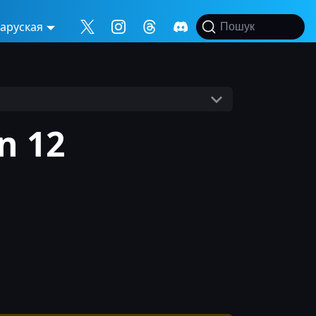
аруская
Пошук
n 12