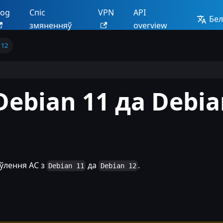
log
Спіс
VPN
API
Бел
змяненняў
overview
 12
ebian 11 да Debia
ўлення АС з
да
.
Debian 11
Debian 12