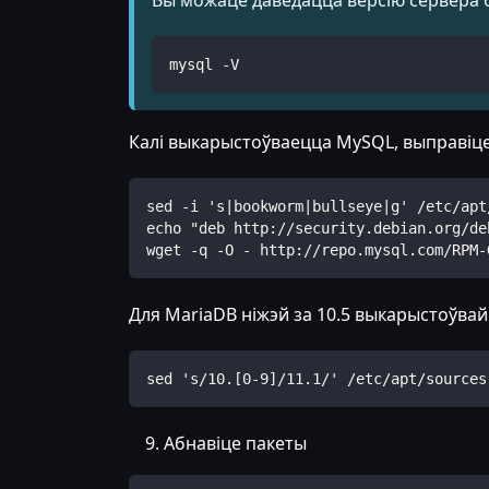
mysql -V
Калі выкарыстоўваецца MySQL, выправіце 
sed -i 's|bookworm|bullseye|g' /etc/apt
echo "deb http://security.debian.org/de
wget -q -O - http://repo.mysql.com/RPM-
Для MariaDB ніжэй за 10.5 выкарыстоўвай
sed 's/10.[0-9]/11.1/' /etc/apt/sources
Абнавіце пакеты