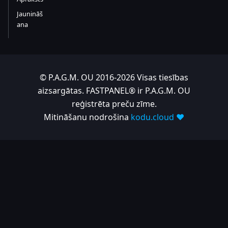
Jaunināš
ana
© P.A.G.M. OU 2016-2026 Visas tiesības
aizsargātas. FASTPANEL® ir P.A.G.M. OU
reģistrēta preču zīme.
Mitināšanu nodrošina
kodu.cloud ❤️