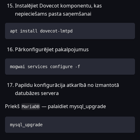
Instalējiet Dovecot komponentu, kas
nepieciešams pasta saņemšanai
apt install dovecot-lmtpd
Pārkonfigurējiet pakalpojumus
mogwai services configure -f
Papildu konfigurācija atkarībā no izmantotā
datubāzes servera
Priekš
— palaidiet mysql_upgrade
MariaDB
mysql_upgrade