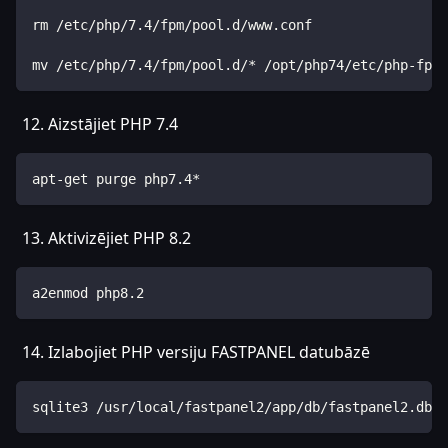
rm /etc/php/7.4/fpm/pool.d/www.conf
mv /etc/php/7.4/fpm/pool.d/* /opt/php74/etc/php-fpm.
Aizstājiet PHP 7.4
apt-get purge php7.4*
Aktivizējiet PHP 8.2
a2enmod php8.2
Izlabojiet PHP versiju FASTPANEL datubāzē
sqlite3 /usr/local/fastpanel2/app/db/fastpanel2.db "