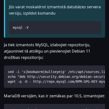
Jūs varat noskaidrot izmantotā datubāzes servera
versiju, izpildot komandu
mysql -V
Ja tiek izmantots MySQL, izlabojiet repozitoriju,
atjauniniet tā atslēgu un pievienojiet Debian 11
drošības repozitoriju:
sed -i 's|bookworm|bullseye|g' /etc/apt/sources.list
echo "deb http://security.debian.org/debian-security
wget -q -O - http://repo.mysql.com/RPM-GPG-KEY-mysql
MariaDB versijām, kas ir zemākas par 10.5, izmantojiet: