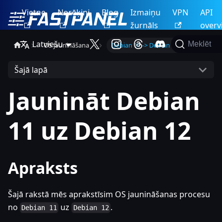
Vietne
Norēķini
Blog
Izmaiņu
VPN
API
žurnāls
overv
Latviešu
Meklēt
OS jaunināšana
Debian 11 -> Debian 12
Šajā lapā
Jaunināt Debian
11 uz Debian 12
Apraksts
Šajā rakstā mēs aprakstīsim OS jaunināšanas procesu
no
uz
.
Debian 11
Debian 12