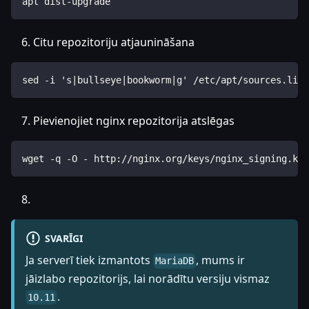
apt dist-upgrade
Citu repozitoriju atjaunināšana
sed -i 's|bullseye|bookworm|g' /etc/apt/sources.list
Pievienojiet nginx repozitorija atslēgas
wget -q -O - http://nginx.org/keys/nginx_signing.key
SVARĪGI
Ja serverī tiek izmantots
, mums ir
MariaDB
jāizlabo repozitorijs, lai norādītu versiju vismaz
.
10.11