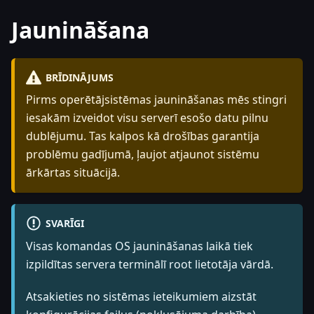
Jaunināšana
BRĪDINĀJUMS
Pirms operētājsistēmas jaunināšanas mēs stingri
iesakām izveidot visu serverī esošo datu pilnu
dublējumu. Tas kalpos kā drošības garantija
problēmu gadījumā, ļaujot atjaunot sistēmu
ārkārtas situācijā.
SVARĪGI
Visas komandas OS jaunināšanas laikā tiek
izpildītas servera terminālī root lietotāja vārdā.
Atsakieties no sistēmas ieteikumiem aizstāt