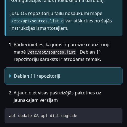
konfigurācijas failus (noklusējuma darbība).
Jūsu OS repozitoriju failu nosaukumi mapē
var atšķirties no šajās
/etc/apt/sources.list.d
instrukcijās izmantotajiem.
Pārliecinieties, ka jums ir pareizie repozitoriji
mapē
. Debian 11
/etc/apt/sources.list
repozitoriju saraksts ir atrodams zemāk.
Debian 11 repozitoriji
Atjauniniet visas pašreizējās pakotnes uz
jaunākajām versijām
apt update && apt dist-upgrade