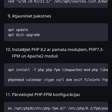
sed 's/10.[0-9]/11.1/' /etc/apt/sources.list.d/maria
Atjauniniet pakotnes
apt update
apt dist-upgrade
Instalējiet PHP 8.2 ar pamata moduļiem, PHP7.3-
FPM un Apache2 moduli
apt install -f php php-fpm libapache2-mod-php libapa
phpenmod calendar ctype curl dom exif fileinfo ftp g
Pārvietojiet PHP-FPM konfigurācijas
mv /opt/php82/etc/php-fpm.d/* /etc/php/8.2/fpm/pool.