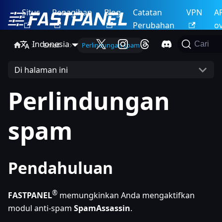
Situs
Penagihan
Blog
Catatan
VPN
A
Perubahan
o
Indonesia
Cari
Email
Perlindungan spam
Di halaman ini
Perlindungan
spam
Pendahuluan
®
FASTPANEL
memungkinkan Anda mengaktifkan
modul anti-spam
SpamAssassin
.