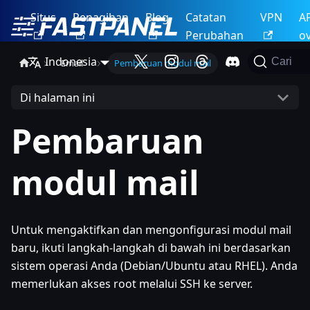
Situs
Penagihan
Blog
Catatan
VPN
A
Perubahan
o
Indonesia
Cari
Email
Pembaruan modul mail
Di halaman ini
Pembaruan
modul mail
Untuk mengaktifkan dan mengonfigurasi modul mail
baru, ikuti langkah-langkah di bawah ini berdasarkan
sistem operasi Anda (Debian/Ubuntu atau RHEL). Anda
memerlukan akses root melalui SSH ke server.