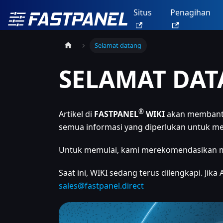
Situs
Penagihan
Selamat datang
SELAMAT DAT
®
Artikel di
FASTPANEL
WIKI
akan membantu
semua informasi yang diperlukan untuk mem
Untuk memulai, kami merekomendasikan m
Saat ini, WIKI sedang terus dilengkapi. Ji
sales@fastpanel.direct