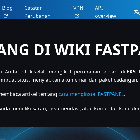
Blog
Catatan
VPN
API
Perubahan
overview
ANG DI WIKI FAST
 Anda untuk selalu mengikuti perubahan terbaru di
FAST
buat situs, menyiapkan akun email dan paket cadangan, men
embaca artikel tentang
cara menginstal FASTPANEL
.
ka Anda memiliki saran, rekomendasi, atau komentar, kami 