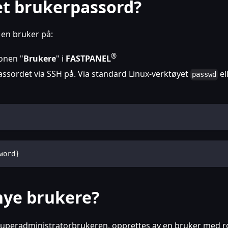
et brukerpassord?
 en bruker på:
®
jonen "
Brukere
" i
FASTPANEL
assordet via SSH på. Via standard Linux-verktøyet
el
passwd
word}
nye brukere?
il superadministratorbrukeren, opprettes av en bruker med r