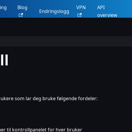
ing
Blog
VPN
API
Endringslogg
overview
ll
brukere som lar deg bruke følgende fordeler:
åer til kontrollpanelet for hver bruker