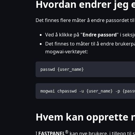
Hvordan endrer jeg 
Det finnes flere måter å endre passordet til
Ved å klikke på "
Endre passord
" i seks
Det finnes to måter til å endre brukerp
mogwai-verktøyet:
passwd {user_name}
mogwai chpasswd -u {user_name} -p {pass
Hvem kan opprette 
®
I
FASTPANEL
kan nye brukere, i tillegg t