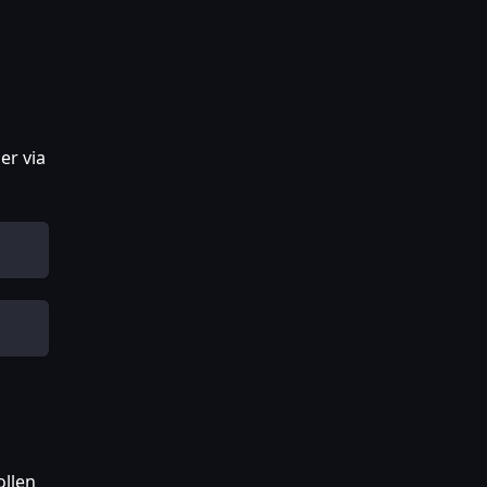
ler via
ollen