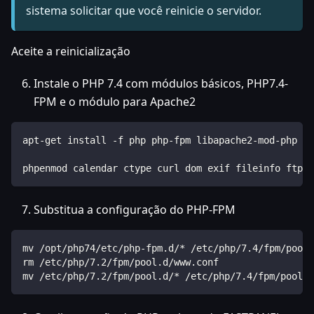
sistema solicitar que você reinicie o servidor.
Aceite a reinicialização
Instale o PHP 7.4 com módulos básicos, PHP7.4-
FPM e o módulo para Apache2
apt-get install -f php php-fpm libapache2-mod-php li
phpenmod calendar ctype curl dom exif fileinfo ftp g
Substitua a configuração do PHP-FPM
mv /opt/php74/etc/php-fpm.d/* /etc/php/7.4/fpm/pool.
rm /etc/php/7.2/fpm/pool.d/www.conf
mv /etc/php/7.2/fpm/pool.d/* /etc/php/7.4/fpm/pool.d