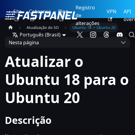
Registro
Site
Cobrança
Blog
VPN
API
de
over
alterações
Atualização do SO
Ubuntu 18 -> Ubuntu 20
Português (Brasil)
Nesta página
Atualizar o
Ubuntu 18 para o
Ubuntu 20
Descrição