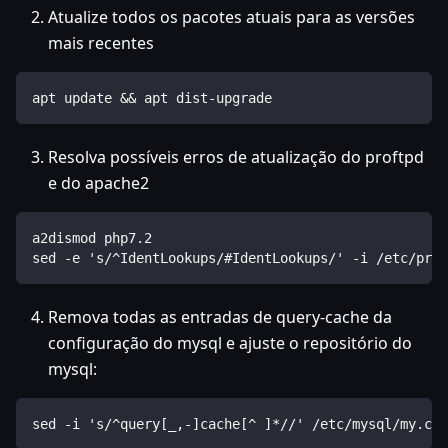
Atualize todos os pacotes atuais para as versões
mais recentes
apt update && apt dist-upgrade
Resolva possíveis erros de atualização do proftpd
e do apache2
a2dismod php7.2
sed -e 's/^IdentLookups/#IdentLookups/' -i /etc/prof
Remova todas as entradas de query-cache da
configuração do mysql e ajuste o repositório do
mysql:
sed -i 's/^query[_,-]cache[^ ]*//' /etc/mysql/my.cnf