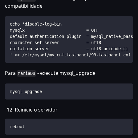
compatibilidade
echo 'disable-log-bin
mysqlx                         = OFF
default-authentication-plugin  = mysql_native_passwo
character-set-server           = utf8
collation-server               = utf8_unicode_ci
' >> /etc/mysql/my.cnf.fastpanel/99-fastpanel.cnf
Para
- execute mysql_upgrade
MariaDB
mysql_upgrade
Reinicie o servidor
reboot