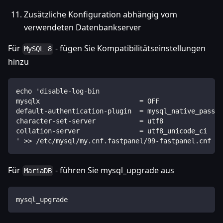
Zusätzliche Konfiguration abhängig vom
verwendeten Datenbankserver
Für
- fügen Sie Kompatibilitätseinstellungen
MySQL 8
hinzu
echo 'disable-log-bin
mysqlx                         = OFF
default-authentication-plugin  = mysql_native_passwo
character-set-server           = utf8
collation-server               = utf8_unicode_ci
' >> /etc/mysql/my.cnf.fastpanel/99-fastpanel.cnf
Für
- führen Sie mysql_upgrade aus
MariaDB
mysql_upgrade