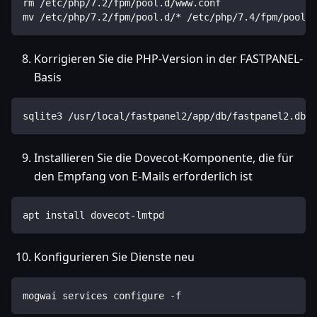
rm /etc/php/7.2/fpm/pool.d/www.conf
mv /etc/php/7.2/fpm/pool.d/* /etc/php/7.4/fpm/pool.d
Korrigieren Sie die PHP-Version in der FASTPANEL-
Basis
sqlite3 /usr/local/fastpanel2/app/db/fastpanel2.db "
Installieren Sie die Dovecot-Komponente, die für
den Empfang von E-Mails erforderlich ist
apt install dovecot-lmtpd
Konfigurieren Sie Dienste neu
mogwai services configure -f